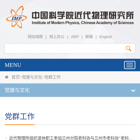
网站地图
|
网上办公
|
ARP
|
邮箱
|
English
MENU
Toggl
navig
首页
>
党建与文化
>
党群工作
党建与文化
党群工作
近代物理所组织退休职工参加兰州分院老科协与兰州市老科协“老科技工作者日·重阳节”联谊活动