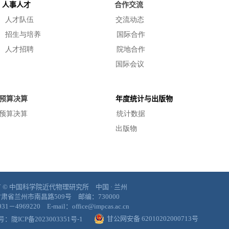
人事人才
合作交流
人才队伍
交流动态
招生与培养
国际合作
人才招聘
院地合作
国际会议
预算决算
年度统计与出版物
预算决算
统计数据
出版物
 © 中国科学院近代物理研究所 中国 · 兰州
肃省兰州市南昌路509号 邮编：730000
1－4969220 E-mail：office@impcas.ac.cn
甘公网安备 62010202000713号
案号：
陇ICP备2023003351号-1