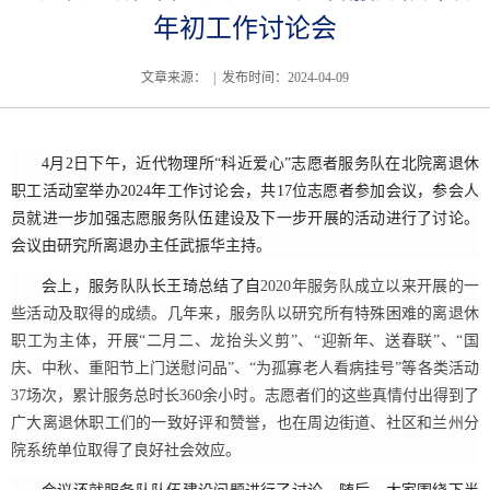
年初工作讨论会
文章来源： | 发布时间：2024-04-09
4
月
2
日下午，近代物理所“科近爱心”志愿者服务队在北院离退休
职工活动室举办
2024
年工作讨论会，共
17
位志愿者参加会议，参会人
员就进一步加强志愿服务队伍建设及下一步开展的活动进行了讨论。
会议由研究所离退办主任武振华主持。
会上，服务队队长王琦总结了自
2020
年服务队成立以来开展的一
些活动及取得的成绩。几年来，服务队以研究所有特殊困难的离退休
职工为主体，开展“二月二、龙抬头义剪”、“迎新年、送春联”、“国
庆、中秋、重阳节上门送慰问品”、“为孤寡老人看病挂号”等各类活动
37
场次，累计服务总时长
360
余小时。志愿者们的这些真情付出得到了
广大离退休职工们的一致好评和赞誉，也在周边街道、社区和兰州分
院系统单位取得了良好社会效应。