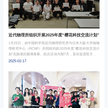
杆。一是青年团员要筑牢信仰之基，做科技报国的“追光者”，
在重大科技任务攻关中践行“党旗所指就是团旗所向”的政治自
觉；二是青年科学家要永攀创新之巅，做攻坚克难的“先锋
队”，在科学研究中发出强音，以青春之我铸就国之重器；三
是广大青年要锤炼过硬本领，做知行合一的“实干家”，珍惜我
所国家重大科技基础设施的平台优势，主动担当作为，在实战
近代物理所组织开展2025年度“樱花科技交流计划”
中成长为复合型战略科技人才。图会议现场
1月25日，由中国科学院近代物理研究所与日本大阪大学核物
理研究中心（RCNP）共同组织的2025年度“樱花科技交流计
划”实践项目圆满落幕。此次活动为期7天，旨在促进双方学生
在核物理、加速器及相关领域的学习与交流。图1：证书颁发
2025-02-17
现场活动期间，RCNP的Aoi教授和Ota副教授围绕福岛核事故
的背景及其对环境和人类社会的长远影响等方面进行了深入讲
解。大阪大学的Odahara副教授、京都大学的Tomida和
Gogami助教授则分别分享了亚原子物理研究实验室的最新成
果，使学生们对国际前沿研究有了更深入的了解。此外，学生
们还通过参观RCNP的加速器国家实验室，近距离感受了日本
在核物理领域的研究实力及现状。通过参与辐射测量实验，学
生们不仅巩固了理论知识，还进一步提升了实践能力和科研素