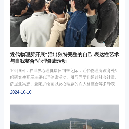
等方面加强交流与合作，探索高质量的科教融合协同育人。
图1张志远研究员为研究生讲解新元素合成实验研究图2座谈
会现场图3活动合影
近代物理所开展“活出独特完整的自己 表达性艺术
与自我整合”心理健康活动
10月9日，在世界心理健康日到来之际，近代物理所教育处组
织研究生开展主题心理健康活动。引导同学们通过社会计量、
萨提亚冥想、曼陀罗绘画以及心理剧的次人格整合等多种表达
性艺术元素的创作进行自我探索和觉察，帮助大家信任自己的
2024-10-10
生命力量，提升自我价值感，活出独特完整的自己。 图1活
动现场图2活动合影项目支持：‘核’心力量就业辅导员工作室