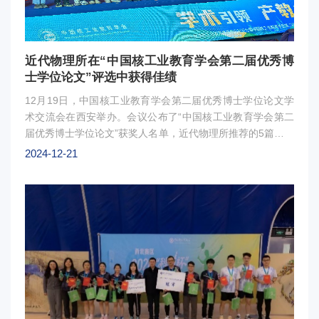
近代物理所在“中国核工业教育学会第二届优秀博
士学位论文”评选中获得佳绩
12月19日，中国核工业教育学会第二届优秀博士学位论文学
术交流会在西安举办。会议公布了“中国核工业教育学会第二
届优秀博士学位论文”获奖人名单，近代物理所推荐的5篇博士
学位论文荣获奖项。颁奖现场颁奖仪式上，近代物理所2024
2024-12-21
届博士生王磊的学位论文《EicC中单束团强流束流动力学的
模拟研究》荣获一等奖，2021届博士生范大军的学位论文
《铅冷快堆带绕丝燃料棒束通道流动特性研究》荣获二等奖，
2023届博士生程宏伟的学位论文《金属准体心立方纳米梁晶
格的制备及其力学性质研究》、2024届博士生高志超的学位
论文《离子束轰击重金属靶轻重产物实验与模拟研究》、
2024届博士生王洁的学位论文《加速器脉冲电源核心关键部
件的可靠性研究》荣获三等奖。获奖博士的导师杨建成研究
员，徐瑚珊研究员、顾龙研究员，段敬来研究员，张雪荧研究
员和冒立军研究员荣获优秀指导教师奖。王磊博士应邀参加了