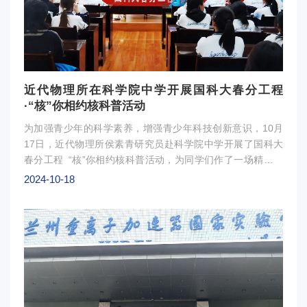
近代物理所在科学院中学开展国科大春分工程
·“核”你相约核科普活动
为加强青少年的科学素养，增强青少年科技创新意识，10月
17日，近代物理所侯素青研究员赴科学院中学开展了国科大
春分工程 “核”你相约核科普活动，为同学们作了一场精彩绝
伦的讲座，向大家介绍了一种别具一格的"烟花"——恒星，并
2024-10-18
带领同学们在宇宙深空中遨游。首先，侯老师展示了宇宙的照
片，活跃课堂，激发起同学们对宇宙的好奇心。紧接着，介绍
了地球大气层之上的哈勃望远镜的历史，并通过它所拍摄的宇
宙照片，让同学们深深感受到宇宙的浩大和神秘。接下来，侯
老师基于人类生存的地球带领同学们走近了解恒星，详细介绍
了恒星的形成、演变和消亡过程。随后，侯老师引入一个新的
话题——恒星演化最终如何影响人类未来并与同学们一起探讨
适合人类生存的其他星球。侯老师用通俗易懂的语言解释了天