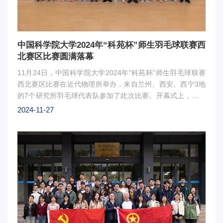
现场学术交流。王磊博士应邀参加现场学术交流中国核工业教
育学会成立于1992年，是民政部批准成立，由教育部主管的
国家一级教育学会，也是我国核行业唯一的国家一级教育学
会。学会优秀博士学位论文的评选是激励博士生潜心开展科学
中国科学院大学2024年“科苑杯”师生羽毛球联赛西
研究、产出高水平学术成果、提高博士学位论文质量、推动核
北赛区比赛圆满落幕
学科拔尖创新人才培养的重要途径。此次活动共收到来自24
11月24日，中国科学院大学2024年“科苑杯”师生羽毛球联赛
所高校的78篇论文，经过初审、终审评选出了一等奖19篇，
西北赛区比赛在近代物理所举办，来自兰州、西安、西宁3地
二等奖29篇，三等奖30篇。
的7个研究所羽毛球代表队参加了此次比赛。开幕式上，近代
物理所党委书记、副所长胡正国研究员致辞。他强调，“科苑
2024-11-27
杯”不仅是羽毛球比赛活动，更是各研究所之间交流合作的重
要平台。比赛中，每一位运动员都全力以赴，每一次击球都凝
聚着他们的智慧和力量。他们用实际行动诠释了体育精神，展
现了中国科学院大学师生的风采。经过两天的激烈角逐，近代
物理所羽毛球队荣获本次比赛冠军，西安光机所羽翎军队获得
亚军，西北研究院羽毛球队摘得季军。闭幕式上，中国科学院
兰州分院副院长赵培庆为获奖队伍颁发了奖牌和证书。图：颁
奖现场决赛结束后，来自加纳共和国前国家队队员
ANDREWSEBENEZER（安羽）及兰州市诚德羽毛球俱乐部
禹永杰教练与现场运动员展开了一场别开生面的友谊表演赛。