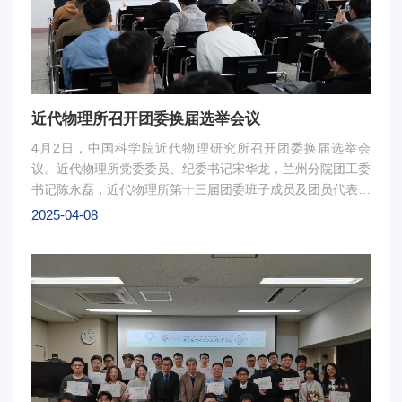
近代物理所召开团委换届选举会议
4月2日，中国科学院近代物理研究所召开团委换届选举会
议。近代物理所党委委员、纪委书记宋华龙，兰州分院团工委
书记陈永磊，近代物理所第十三届团委班子成员及团员代表等
出席会议。教育处副处长魏巍主持会议。会上，陈永磊宣读了
2025-04-08
兰州分院团工委关于近代物理所团委换届的相关批复。团委书
记万宏富代表第十三届团委回顾总结了过去五年研究所团委的
主要工作成果和经验，分析了存在的问题与不足，提出了今后
工作的建议。大会通过无记名投票、差额选举的方式产生了共
青团中国科学院近代物理研究所第十四届委员会。宋华龙代表
研究所党委对第十三届团委的工作给予了充分肯定，向长期以
来支持青年工作的院团委、分院团工委以及所内外各级组织表
示衷心感谢，对新一届团委表示祝贺，希望新一届团委和全所
青年在抢占科技制高点的征程中勇当开路先锋，争创时代标