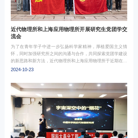
这场表演赛为大家搭建了一座沟通的桥梁，让不同文化背景的
人们相聚在一起，共同追求健康和快乐。图2：表演赛现场作
为中国科学院大学“科苑杯”师生羽毛球联赛的重要组成部分，
西北赛区的比赛为西北各研究所师生提供了沟通交流的平台，
近代物理所和上海应用物理所开展研究生党团学交
实现了学术与体育共融，拉近了彼此距离，为协同创新凝聚力
流会
量。
为了在青年学子中进一步弘扬科学家精神，厚植爱国主义情
怀，同时加强研究所之间的沟通与合作，共同探索党团学建设
的新思路和新方法，近代物理所和上海应用物理所于近期在兰
州开展研究生党团学交流会。会上，双方研究生代表分别就研
2024-10-23
究生会建设情况、党支部设置、特色学生活动、社会实践、工
作亮点和工作思路等方面进行了介绍。交流座谈环节，双方师
生就党团学工作与业务工作如何实现有效融合、如何组织策划
兼具教育性和趣味性的学生思政活动、如何提升学生活动质效
等问题进行了深入的交流，并在活动开展、成果引领与宣传等
方面形成了诸多共识。通过此次交流会，双方希望能以此为契
机，扎实推动研究生党团学工作与思政育人工作深度融合，建
立思政工作、研究生党团学建设等经验交流机制，培育更多优
秀人才。图1会议现场图2合影