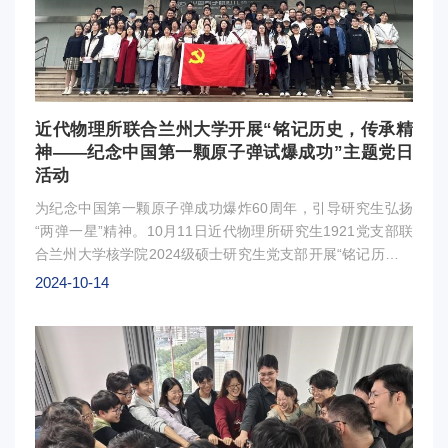
文学的基本概念和原理，使同学们对宇宙和我们的家园有了更
加清晰的认识。侯老师还穿插了许多有趣的科学故事和案例。
这些故事不仅让同学们感受到了科学的魅力，也激发了他们探
索未知世界的热情。在讲座的最后，侯老师介绍了我国近年来
在该领域的重大进展以及对未来的展望，并对同学们寄予厚
近代物理所联合兰州大学开展“铭记历史，传承精
望，希望同学们“脚踏实地，保持好奇”。讲座过程中，同学们
神——纪念中国第一颗原子弹试爆成功”主题党日
积极参与回答问题，并向侯老师提出了自己感兴趣的问题，侯
活动
老师一一解答，并向这些同学赠送了礼物。本次讲座不仅是一
次科学知识的普及之旅，更是一场激发青少年对宇宙无限探索
为纪念中国第一颗原子弹成功爆炸60周年，引导研究生弘扬
创新的盛会，对培养青少年科技创新意识、科学实践能力以及
“两弹一星”精神。10月11日近代物理所研究生1921党支部联
社会责任感，进一步提升青少年的科学素养和科学精神具有现
合兰州大学核学院2024级硕士研究生党支部开展“铭记历史，
实意义。
传承精神——纪念中国第一颗原子弹试爆成功”主题党日活
2024-10-14
动。研究生们参观了近代物理所CSR展厅，了解近代物理所
的发展历程；前往超重元素研究加速器装置，听取张志远研究
员介绍近代物理所的重要研究方向新核素的人工合成。随后的
座谈交流中，同学们表示通过此次活动，进一步认识到“两弹
一星”精神是一种力量，是一种信念，更是一种责任，要将这
种精神融入到未来的学习和工作中，不断激励自己，为实现中
华民族伟大复兴而不懈努力。未来，双方单位将在研究生培养