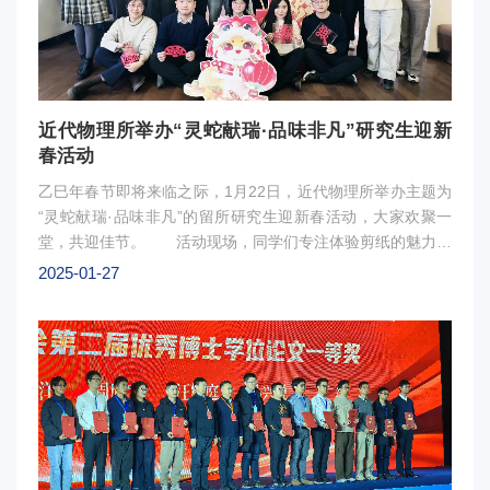
养。除学术活动外，文化交流也是此次计划的重要组成部分。
学生们参观了大阪大学博物馆，观看了茶道文化社团学生们的
茶艺文化展示。近代物理所代表团的李明治老师为茶道文化社
及RCNP现场书写了祝福书联，以书法艺术传递友好情谊。
图2：文化交流参与活动的学生纷纷表示，此次交流不仅拓宽
近代物理所举办“灵蛇献瑞·品味非凡”研究生迎新
了他们的国际视野，还通过理论与实践相结合的学习方式，提
春活动
升了他们的实验技能。未来，中国科学院近代物理研究所与大
阪大学核物理研究中心将继续深化合作，推动更多层次的学生
乙巳年春节即将来临之际，1月22日，近代物理所举办主题为
的交流活动，也希望通过持续的学生互动，培养更多服务于我
“灵蛇献瑞·品味非凡”的留所研究生迎新春活动，大家欢聚一
国核科学事业的创新型人才。
堂，共迎佳节。 活动现场，同学们专注体验剪纸的魅力、
兴奋展示各自的剪纸成果。现场洋溢着浓厚的节日氛围，每一
2025-01-27
片窗花、每一个“福”字，每一份新年寄语都承载着大家对新一
年的美好期盼。随后，大家在咖啡师的现场教学下投入到咖啡
拉花制作，感受咖啡制作的乐趣。 除了手工制作，同学们
也热烈交流家乡的年俗，畅谈过去一年在学习、生活中的亲身
感悟。活动中欢声笑语不断，同学们在研究所也体验到了传统
春节文化的底蕴和喜庆祥和的浓浓年味。图1 ：活动现场图
2 ：活动合影