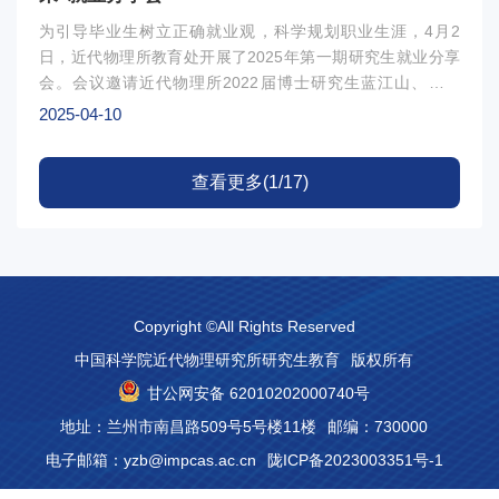
为引导毕业生树立正确就业观，科学规划职业生涯，4月2
日，近代物理所教育处开展了2025年第一期研究生就业分享
会。会议邀请近代物理所2022届博士研究生蓝江山、张洪
林，2025届硕士毕业生詹荣霖分别就高效申请国内外博士
2025-04-10
后、求职工作技巧，个人就业经历分享以及选调生考试经验和
在学研究生进行了交流，就大家提出的相关问题进行了热烈讨
查看更多(1/17)
论。近代物理所为坚定毕业生科技报国的信念，帮助毕业生精
准把握就业机遇，在充分了解研究生就业需求的基础上，将陆
续举办各类专题分享会，多方面助力毕业生高质量充分就业。
图1: 会议现场（一）图2: 会议现场（二）项目支持：‘核’心
力量就业辅导员工作室
Copyright ©All Rights Reserved
中国科学院近代物理研究所研究生教育
版权所有
甘公网安备 62010202000740号
地址：兰州市南昌路509号5号楼11楼
邮编：730000
电子邮箱：yzb@impcas.ac.cn
陇ICP备2023003351号-1