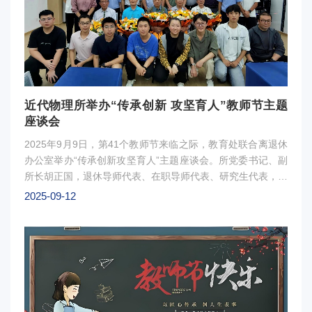
近代物理所举办“传承创新 攻坚育人”教师节主题
座谈会
2025年9月9日，第41个教师节来临之际，教育处联合离退休
办公室举办“传承创新攻坚育人”主题座谈会。所党委书记、副
所长胡正国，退休导师代表、在职导师代表、研究生代表，教
育处和离退休办公室负责人齐聚一堂，共忆科研岁月，共叙育
2025-09-12
人初心，共话使命担当。座谈会上，胡正国书记代表所领导班
子向全所导师致以节日的问候并介绍了研究所的发展近况，表
示这些成绩的取得离不开老一辈科学家矢志不渝、前赴后继的
倾情奉献，也凝聚着全体研究生导师甘为人梯、奖掖后学的深
厚情怀。他感谢各位退休导师为研究所的事业发展打下了坚实
根基，勉励在职导师在加快突破关键核心技术，抢占科技制高
点的新征程上勇担使命、再立新功。孙锡军、徐树威、冯恩