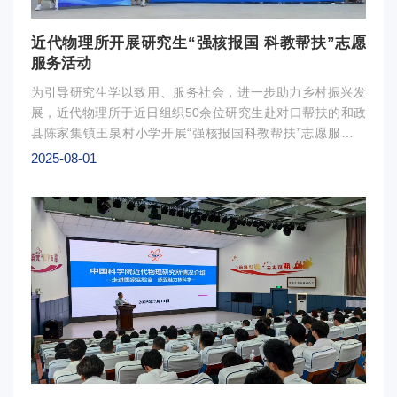
科技一等奖。低能量强流高电荷态重离子研究装置团队获中国科学
苑名匠"称号；孙良亭获国际粒子加速器大会"西川哲治奖"；王猛
近代物理所开展研究生“强核报国 科教帮扶”志愿
会吴有训物理奖；张玉虎、杨建成获中国科学院优秀研究生指导教
服务活动
珊、杨建成、段敬来、张雪荧和冒立军获中国核工业教育学会优
奖。研究生培养成果突出。于越获“中国科学院院长特别奖”，寇
为引导研究生学以致用、服务社会，进一步助力乡村振兴发
“中国科学院院长优秀奖”；王磊的学位论文入选中国科学院优秀
展，近代物理所于近日组织50余位研究生赴对口帮扶的和政
文；王磊、范大军、程宏伟、高志超、王洁获中国核工业教育学会
县陈家集镇王泉村小学开展“强核报国科教帮扶”志愿服务活
位论文奖；孙夕思、郭芳珠获“国科大杯”创新创业大赛主赛道优
动。活动中，研究生代表为王泉村小学生作了四场生动有趣的
2025-08-01
中国核工业教育学会核技术应用产业创业大赛三等奖。新的学年，
科普报告。报告主题包括《致密核物质：原子核和中子星》
担603名中国科学院大学研究生（含11名留学生）和266名联合
《电流王国大冒险》《电池——神奇的能量盒子》以及《原子
培养任务，并指导300余名本科生开展实习实践。作为国家战略
世界大冒险：发现能量的秘密！》。报告人通过深入浅出的讲
要组成，研究所积极参与国家统筹推进的教育、科技、人才体制机
解和互相性强的科学小实验，带领孩子们走进奇妙的物理世
革，肩负起实现高水平科技自立自强的时代重任，紧紧围绕立德
界，有效激发他们的求知欲，点燃科学梦想，在校园内营造浓
务，以科学家精神和教育家精神铸魂强师，谱写教育强国建设华章
厚的“学科学、爱科学、讲科学、用科学”氛围，实现了教育帮
身体健康，桃李春风！祝愿我们的科教事业蓬勃发展
扶与科学启蒙的有机结合。活动还特别设置了“大手牵小手心
煌
理共建”主题运动会环节。研究生与小学生混合组队，共同完
所领导班子 2025年9月1
成了“俄罗斯方块”“旱地龙舟”“飞盘九宫格”等多项团体运动。
活动现场充满了欢笑与活力，运动会既促进乡村孩子的身心成
长，也增强了研究生的责任感，形成双向赋能、共同成长的积