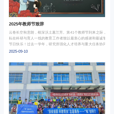
普、沈志清、滕人瑞等退休导师饱含深情地回顾了自己数十载
的科研历程，看到研究所蓬勃发展、青年人才辈出，倍感欣慰
与自豪。他们寄语青年科技工作者，要珍惜新时代赋予的新机
遇，在各自岗位上练就过硬本领，沉下心来投身科学研究，做
2025年教师节致辞
有使命担当的科研工作者。在职导师代表分享了自己在科学家
云卷长空秋意朗，根深沃土蕙兰芳。第41个教师节到来之际，我
精神的引领下，从青年学子成长为科研骨干的奋斗历程。表示
耘在科研与育人一线的教育工作者致以最衷心的感谢和最诚挚的问
将自觉传承和弘扬老一辈的优良传统，坚守立德树人根本任
节日快乐！过去一学年，研究所强化人才培养与重大任务协同联动
务，以更加饱满的热情投身攻坚任务和人才培养事业。他们鼓
精神和“两弹一星”精神的引领下，全所师生锚定“四个率先”和“两加
励研究生要敢于创新，在科研实践中锤炼能力、砥砺品格，将
2025-09-10
标，紧紧围绕抢占科技制高点核心任务，以担当作为的态度、只
科学家精神内化于心、外化于行。研究生代表踊跃发言，与导
神、狠抓落实的作风和锲而不舍的韧劲，凝心聚力、攻坚克难，科
师们交流所思所想，现场气氛热烈。他们感谢导师在学习和生
教协同育人工作成绩斐然。学科建设成效显著。增列能源动力专业
活中给予的谆谆教诲和悉心关怀，表示将以老一辈科学家为楷
养点，进一步提升研究所应用型人才的培养层次；研究生课程教材
模，以身边优秀导师为榜样，怀着对科学的敬畏与热爱投身学
破，《离子治疗中的医学物理学》顺利出版，为离子束治癌技术的
习和工作，勤学善思、勇于攻坚，在实现科技自立自强的新征
献力量。导师队伍荣誉亮眼。“碰撞电离过程诱发的分子和团簇解
程中贡献青春力量。图1：座谈会现场图2：活动后合影
目荣获甘肃省自然科学一等奖；“航天空间辐照国家重大需求300M
子加速器”项目、“高LET重离子单粒子效应试验技术”项目同获甘
一等奖；“重离子加速器精准放疗装置自主研制与产业化”项目获
二等奖；“精准抑制DNA损伤修复提高肿瘤放疗效果的新策略”项