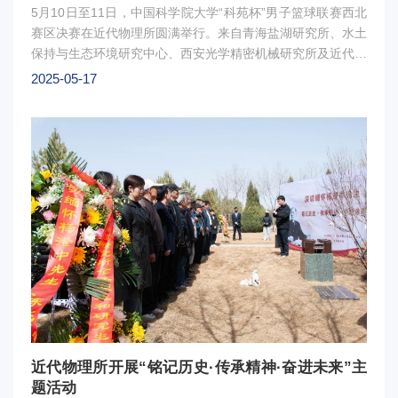
5月10日至11日，中国科学院大学“科苑杯”男子篮球联赛西北
赛区决赛在近代物理所圆满举行。来自青海盐湖研究所、水土
保持与生态环境研究中心、西安光学精密机械研究所及近代物
理所等四支代表队，经过两日激烈角逐，最终近代物理所代表
2025-05-17
队获得冠军，西安光机所代表队获得亚军，青海盐湖研究所代
表队获得季军。比赛结束后，组委会向获得冠亚季军的代表队
分别颁发了荣誉证书。本次“科苑杯”男子篮球联赛西北赛区比
赛的举办，为国科大学子搭建了展示自我、增进交流的平台，
有效促进了不同培养单位之间的沟通与协作，增强了研究生群
体的凝聚力和归属感。未来，近代物理所将以此为契机，通过
多组织丰富多元的文化活动，引导青年学生成长为德才兼备的
时代新人。图1：冠军队伍颁奖现场图2：亚军队伍颁奖现场
图3： 季军队伍颁奖现场
近代物理所开展“铭记历史·传承精神·奋进未来”主
题活动