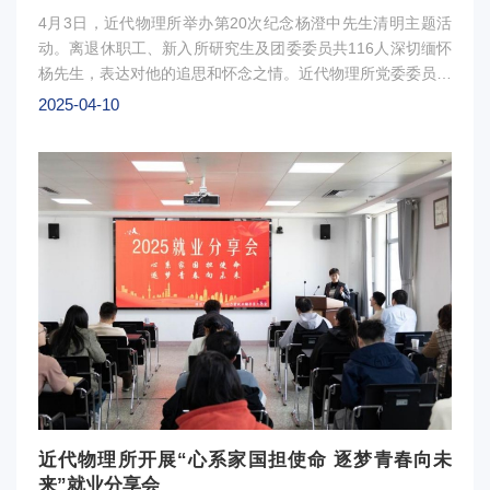
4月3日，近代物理所举办第20次纪念杨澄中先生清明主题活
动。离退休职工、新入所研究生及团委委员共116人深切缅怀
杨先生，表达对他的追思和怀念之情。近代物理所党委委员、
纪委书记宋华龙带领研究生及职工代表向位于CSR展厅的杨
2025-04-10
澄中先生塑像敬献花篮。靳根明研究员作了《通往科学殿堂大
道的铺路人——深情怀念杨澄中先生》主题报告，回顾了杨先
生矢志报国、无私奉献的感人事迹。墓园祭扫时，离退休职工
代表侯明东研究员分享了与杨先生共事的亲身经历和深刻感
受。研究生们也表示将以科学家精神为引领，强化使命担当，
积极投身重大科技攻关任务，为祖国核科学事业贡献力量。图
1：敬献花篮仪式图2：老一辈科学家作专题报告图3：杨澄中
夫妇墓园祭扫
近代物理所开展“心系家国担使命 逐梦青春向未
来”就业分享会