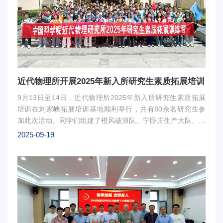
近代物理所开展2025年新入所研究生素质拓展培训
9月13日至14日，近代物理所2025年新入所研究生素质拓展
培训在刘家峡拓展培训基地顺利举行，共有80余名研究生参
加此次活动。同学们组建了橙风破浪队、宁卧庄生产大队、启
航星队、猛虎队、狼性干饭队和鹰扬队，在教练的带领下，共
2025-09-19
同协作完成了高空断桥挑战、巴黎时装秀、鼓上击球等丰富有
趣的培训项目。大家挥洒汗水，收获感悟，齐心协力同进步。
此次培训不仅消除了同学之间的陌生感，同时培养了大家团队
合作的意识和对集体荣誉、凝聚力的思考，更激发了同学们奋
发向上的精神状态。相信在未来的科研学习道路上，同学们将
会继续积极进取、勇攀科研高峰。图1 ：素质拓展培训合影
图2 ：素质拓展培训现场