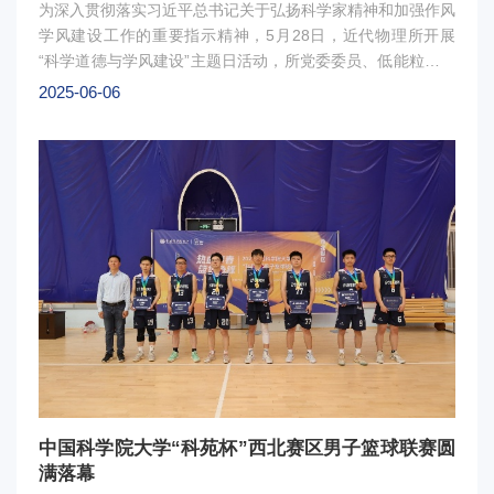
为深入贯彻落实习近平总书记关于弘扬科学家精神和加强作风
表达了诚挚的感谢与美好的祝愿。典礼上，刘作业副院长、近
学风建设工作的重要指示精神，5月28日，近代物理所开展
代物理所核物理中心首席科学家张玉虎研究员、材料研究中心
“科学道德与学风建设”主题日活动，所党委委员、低能粒子束
副主任段敬来研究员分别为优秀毕业生、三好学生标兵和优秀
技术中心主任孙良亭研究员作《积跬步以至千里,积小流以成
2025-06-06
学生干部颁发了荣誉证书。最后，毕业典礼在师生分享毕业蛋
江海——十年磨一剑，铸就科研利器》主题报告。此次活动共
糕的欢乐氛围中圆满落幕。图1：胡正国宣读文件图2 ：孙志
100余位研究生参加，近代物理所纪委书记宋华龙出席，教育
宇致辞图3：孙志宇为毕业生拨苏正冠图4 ：毕业典礼现场图
处副处长魏巍主持。孙良亭研究员通过“核心技术要掌握在自
5：颁奖仪式图6 ：现场人员共同分享毕业蛋糕并合影
己手中、接受质疑勇于创新、迎接挑战掌握前沿技术、利器需
要打磨把不可能变为可能、磨剑十年实现引领”等内容回顾了
研究所及其团队的发展历程。他说，在学术研究中弘扬以求真
守真、严谨规范、务实创新为核心的科学家精神，构建协同合
作的科学文化，是推动科研创新的关键要素。广大研究生作为
知识生产和科技创新的主力军，更应将个人科研规划与国家战
略需求紧密结合，恪守学术道德与科研伦理规范，为攻克重大
科技难题、产出标志性成果提供坚实保障。本次“科学道德与
学风建设”主题日活动力求进一步提升广大研究生的科学道德
意识和学术诚信观念，营造风清气正的学术生态和创新文化氛
围，培育和弘扬科学家精神，增强青年科技工作者的使命感和
中国科学院大学“科苑杯”西北赛区男子篮球联赛圆
责任感。图：报告会现场
满落幕