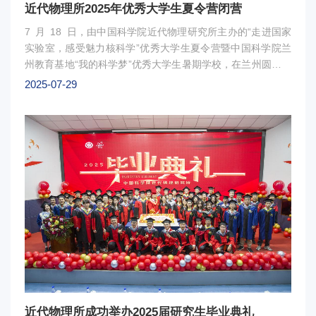
极效应，实现了精准帮扶与心灵关爱的双重目标。近代物理所
近代物理所2025年优秀大学生夏令营闭营
坚持把“科”字特色融入乡村振兴全过程，在科技兴村的道路上
7 月 18 日，由中国科学院近代物理研究所主办的“走进国家
不断探索实践、总结经验、推广创新。此次活动建立了研究生
实验室，感受魅力核科学”优秀大学生夏令营暨中国科学院兰
科教帮扶志愿服务长效机制。未来，研究所将继续积极组织和
州教育基地“我的科学梦”优秀大学生暑期学校，在兰州圆满落
引导研究生对帮扶点开展“智志双扶”，持续为全面推进乡村振
下帷幕。来自北京大学、中国科学技术大学、四川大学、兰州
兴贡献智慧和力量。图1 ：研究生和王泉村小学生合影图
2025-07-29
大学、吉林大学等 60 所高校的 109 名本科生，在为期 5
2 ：科普报告现场图3：“大手牵小手心理共建”主题运动会
天的深度研学中，零距离触摸核科学国家队的前沿脉动，完成
了一场从仰望星空到脚踏实地的科研体验之旅。夏令营在兰州
分院正式开营。中国科学院兰州分院各研究所导师为营员精心
筹备了丰富多彩的多学科专题讲座，为这场科研探索之旅筑牢
学术根基。开营仪式后，近代物理所的科学家团队重点解读强
流重离子加速器装置（HIAF）、加速器驱动嬗变研究装置
（CiADS）的最新进展，以及国产医用重离子加速器的临床应
用成果。通过深入浅出的讲解，营员们深刻体悟到科研工作者
“胸怀祖国、服务人民”的赤子情怀与使命担当。图1：专题讲
座及现场参观图2：现场提问在 5 天的沉浸式研学中，营员
们收获颇丰：聆听核物理、加速器技术、核能材料等领域的前
沿讲座，学术视野得到极大拓展；深入兰州重离子加速器国家
实验室，走进 HIRFL 加速器隧道、超导离子源实验室等核心
近代物理所成功举办2025届研究生毕业典礼