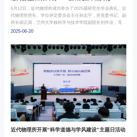
区域，近距离观摩先进科研装置，直观感受大科学装置的震撼
6月12日，近代物理所成功举办了2025届研究生毕业典礼。近
力量；与科学家团队面对面交流，围绕“科学兴趣培养”“创新
代物理所所长、学位评定委员会主任孙志宇，所党委书记、副
能力提升”及“科研精神传承”等话题展开深入对话。图3：师生
所长胡正国，兰州大学核科学与技术学院副院长刘作业，导师
交流此外，营员们还参与了师生联谊、社会实践等特色活动，
代表以及2025届毕业生和家属等近200人参加毕业典礼。毕业
2025-06-20
在轻松互动中增进友谊，沉浸式感受研究所深厚的文化氛围和
典礼由教育处处长侯素青主持。毕业典礼在庄严的国歌声中拉
学术底蕴。闭营仪式上，营员们纷纷表示，此次夏令营不仅是
开帷幕。胡正国宣读了毕业文件，代表研究所向圆满完成学业
一次学术探索之旅，更是一场科研精神的洗礼，大家将以此次
的同学们表示祝贺。孙志宇在致辞中寄语毕业生。他代表研究
经历为契机，坚定科研理想，勇攀科学高峰。本次活动的成功
所向即将奔赴新征程的毕业生们送上了美好的祝愿，感谢同学
举办为全国优秀大学生搭建了了解核科学前沿、接触顶尖科研
们将最美好的青春时光奉献给与国家的科技事业，并与近代物
平台的桥梁，进一步激发了青年学子投身核科学研究的热情，
理所同发展、共成长。面对新征程，他期望大家胸怀“国之大
为我国核科学事业的人才培养注入了新活力。
者”、永葆学习热情、强化团队协作、保持积极心态，并勉励
大家在新的人生篇章中继续扬帆起航、锐意进取。随后，孙志
宇为毕业生们逐一拨苏正冠、颁发毕业证书。导师代表、原子
物理中心副主任张少锋研究员向毕业生们送上了真挚的祝福与
嘱托。他期望大家坚守科学精神，既有仰望星空的探索勇气，
也有脚踏实地的务实品格，更需怀抱家国情怀与感恩之心。毕
业生代表闫晓宇在发言中回顾了自己在研究所的学习与成长经
历，感谢研究所和导师们的精心培养和悉心指导。2021级博
近代物理所开展“科学道德与学风建设”主题日活动
士研究生于越代表全体在学研究生，向即将离所的师兄师姐们