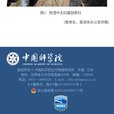
图
3
：杨澄中夫妇墓园祭扫
（
教育处、离退休办公室供稿
）
版权所有 © 中国科学院近代物理研究所 中国 · 兰州
地址：甘肃省兰州市南昌路509号 邮编：730000
电话：0931－4969220 E-mail：office@impcas.ac.cn
ICP备案号：
陇ICP备2023003351号-1
甘公网安备 62010202000713号