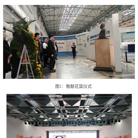
图
1
：敬献花篮仪式