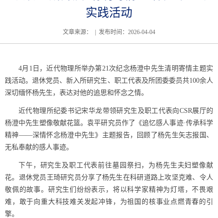
实践活动
文章来源： | 发布时间：2026-04-04
4
月
1
日，
近代物理所举办第
21
次纪念杨澄中先生清明寄情主题实
践活动。
退休党员、新入所研究生
、
职工代表及所团委委员
共
1
00
余
人
深切缅怀杨先生，表达对他的追思和怀念之情。
近代物理
所
纪委书记
宋华龙
带领研究生及职工代表向
CSR
展厅的
杨澄中先生塑像敬献花篮。
袁平研究员作了《
追忆感人事迹
·
传承科学
精神
——
深情怀念杨澄中先生
》
主题报告，回顾了杨先生矢志报国
、
无私奉献的感人事迹。
下午，研究生及职工代表前往墓园祭扫，为杨先生夫妇塑像献
花。退休党员王琦研究员分享了杨先生在科研道路上攻坚克难、令人
敬佩的故事。研究生们纷纷表示，将以科学家精神为灯塔，不畏艰
难，敢于向重大科技难关发起冲锋，为祖国的核事业点燃青春的引
擎。