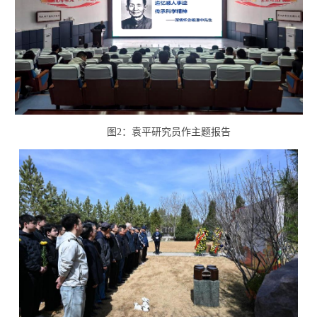
图
2
：袁平研究员作
主题
报告