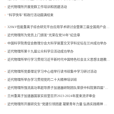
近代物理所开展党群工作培训和团建活动
“科学快车”和政行活动圆满结束
320kV低能重离子综合研究平台应用学术研讨会暨第三届全国用户会在西安举办
近代物理所为党员上门颁发“光荣在党50年”纪念章
中国科学院青促会数理分会大科学装置交叉学科论坛在兰州成功举办
近代物理所第十九届公众科学日活动成功举办
近代物理所举行学习贯彻习近平新时代中国特色社会主义思想主题教育读书班结班式暨学习心得交流研讨会
近代物理所党委理论学习中心组举行读书班集中学习研讨活动
近代物理所举办学习贯彻党的二十大精神培训班
近代物理所强流高功率超导质子加速器研制团队荣获中科院第四届“科苑名匠”称号
兰州重离子加速器国家实验室召开2023-2024年度束流评审会
近代物理所开展研究生“党建引领团建 凝聚青年力量 弘扬实践精神 助力乡村振兴”主题实践活动