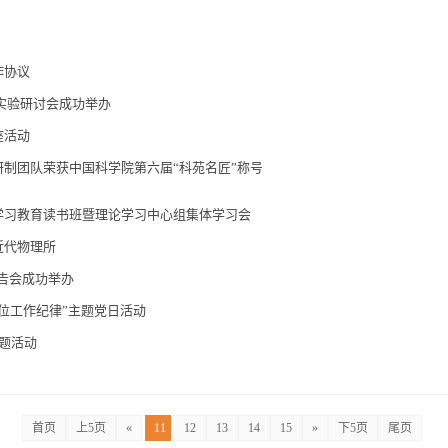
作协议
射实验研讨会成功举办
座活动
制团队荣获中国科学院第六届“科苑名匠”称号
学习教育读书班暨理论学习中心组集体学习会
近代物理所
巡回报告会成功举办
明岗位工作纪律”主题党日活动
主题活动
首页
上5页
«
11
12
13
14
15
»
下5页
尾页