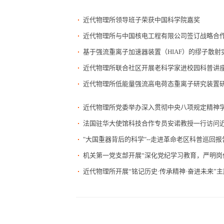
近代物理所领导班子荣获中国科学院嘉奖
近代物理所与中国核电工程有限公司签订战略合
基于强流重离子加速器装置（HIAF）的缪子散
近代物理所联合社区开展老科学家进校园科普讲
近代物理所低能量强流高电荷态重离子研究装置研
近代物理所党委举办深入贯彻中央八项规定精神
法国驻华大使馆科技合作专员安诺教授一行访问
"大国重器背后的科学"--走进革命老区科普
机关第一党支部开展“深化党纪学习教育，严
近代物理所开展“铭记历史·传承精神·奋进未来”