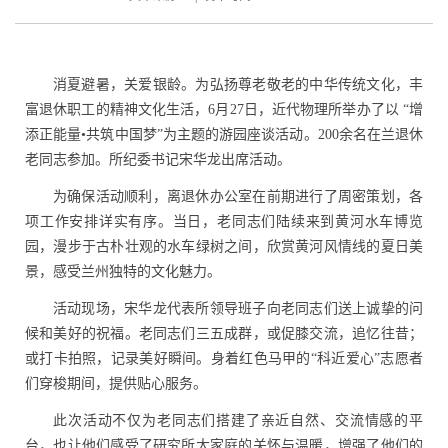
消夏避暑，关爱银龄。为弘扬尊老敬老的中华传统文化，丰
富退休职工的精神文化生活，
6
月
27
日，近代物理所举办了以 “增
添正能量
•
共筑中国梦”为主题的游园座谈活动。
200
余名在兰退休
老同志参加。所纪委书记宋华龙出席活动。
为确保活动顺利，离退休办公室在前期进行了周密策划，各
项工作安排详实有序。当日，老同志们陆续来到黄河水车博览
园，漫步于古朴壮观的水车绿树之间，欣赏黄河风情线的夏日美
景，感受兰州独特的文化魅力。
活动现场，
宋华龙代表所领导班子向老同志们送上诚挚的问
候和美好的祝福。
老同志们三五成群，或促膝交流，追忆往昔；
或打卡拍照，记录美好瞬间。
身着红色马甲的“科近爱心”志愿者
们穿梭期间，提供贴心服务。
此次活动不仅为老同志们搭建了亲近自然、交流情感的平
台，也让他们感受了研究所大家庭的关怀与温暖，增强了他们的