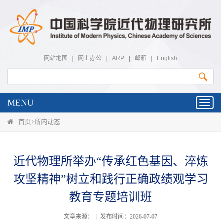
网站地图
|
网上办公
|
ARP
|
邮箱
|
English
MENU
Toggl
navig
首页
>
所内动态
近代物理所举办“传承红色基因、淬炼
攻坚精神”树立和践行正确政绩观学习
教育专题培训班
文章来源： | 发布时间：2026-07-07