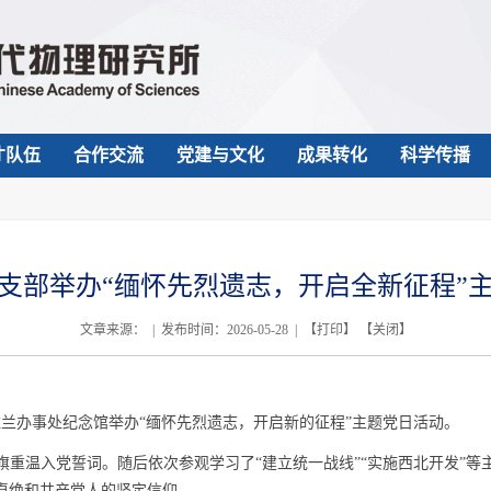
才队伍
合作交流
党建与文化
成果转化
科学传播
支部举办“缅怀先烈遗志，开启全新征程”
文章来源： | 发布时间：2026-05-28 | 【
打印
】 【
关闭
】
兰办事处纪念馆举办“缅怀先烈遗志，开启新的征程”主题党日活动。
旗重温入党誓词。随后依次参观学习了“建立统一战线”“实施西北开发”
卓绝和共产党人的坚定信仰。