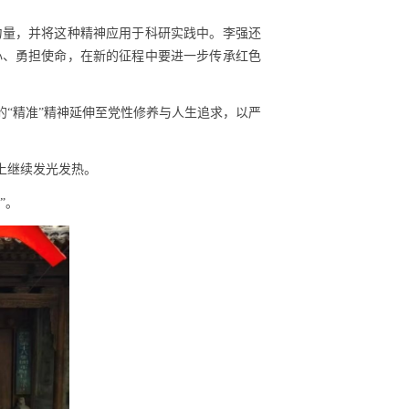
力量，并将这种精神应用于科研实践中。李强还
心、勇担使命，在新的征程中要进一步传承红色
“精准”精神延伸至党性修养与人生追求，以严
上继续发光发热。
”。