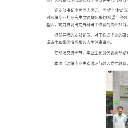
党支部书记李强同志表示，希望全体党员
对即将毕业的研究生党员提出殷切希望：他强
基因，竭力展现出党员科研工作者的责任担当
担任导师的支部党员，对于临近毕业的研
谨态度和家国情怀服务人民健康事业。
在现场交流环节，毕业生党员代表高菲妃
本次活动将毕业生欢送环节融入党性教育