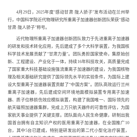
4
月
29
日，
2025
年度
“
感动甘肃
·
陇人骄子
”
发布活动在兰州举
行
，
中国科学院近代物理研究所重离子加速器创新团队
荣获
“感动
甘肃
·
陇人骄子”称号
。
近代物理所重离子加速器创新团队致力于先进重离子加速器
的研发和技术转化应用，先后建成了多个大科学装置，为我国核
科学技术发展贡献了
“
甘肃力量
”
。团队勇担国家使命，集原始创
新、工程建设、产业化于一体，持续
16
年科技攻关，高质量完成
了国家重大科技基础设施强流重离子加速器的建设，为我国核物
理及相关基础研究提供了国际领先水平的实验条件，为国际上建
设大型重离子加速器装置贡献了
“
中国方案
”
。团队高效运行兰州
重离子加速器，先后建成空间环境地面模拟装置专用离子加速
器、质子位移损伤效应模拟装置，构建了我国唯一、国际领先的
航天辐照加速器集群，完成上万只航天器件的可靠性评估，为国
家航天事业提供了关键支撑。团队面向人民生命健康，研制出我
国首台拥有自主知识产权的医用重离子加速器，在全国推广
10
台，其中
5
台已建成，特别是研发出的第二代小型化治疗装置，