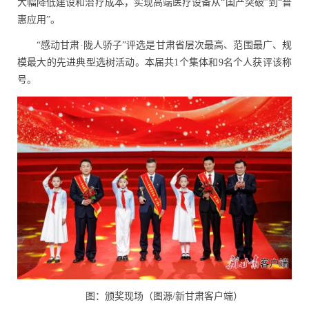
大幅降低建设和治疗成本，实现高端医疗设备从
“
国产突破
”
到
“
普
惠应用
”
。
“
感动甘肃
·
陇人骄子
”
评选是
甘肃省
层次最高、范围最广、规
模最大的先进典型选树活动。
本届共
1
个集体和
9
名个人获评
该
称
号。
图：颁奖现场（图源
/
新甘肃客户端）