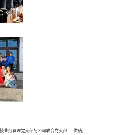
技业务管理党支部与公司联合党支部
供稿）