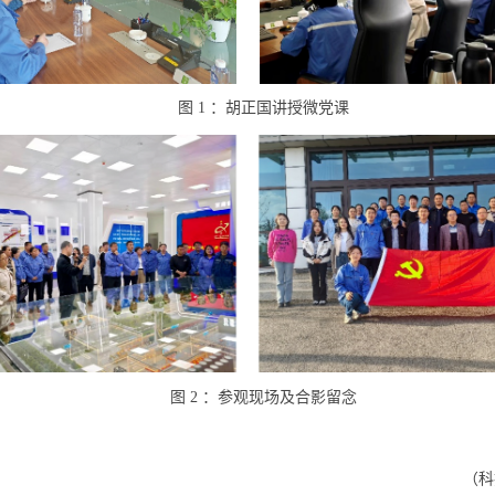
图
1 ：
胡正国讲授微党课
图
2 ：
参观现场及合影留念
（
科