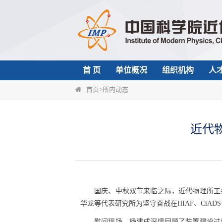
首 页
单位概况
组织机构
人
首页
>
所内动态
近代
国庆、中秋双节来临之际，近代物理所工
华龙等代表研究所为坚守奋战在
HIAF
、
CiADS
慰问现场，杨建成深情回顾了装置建设过