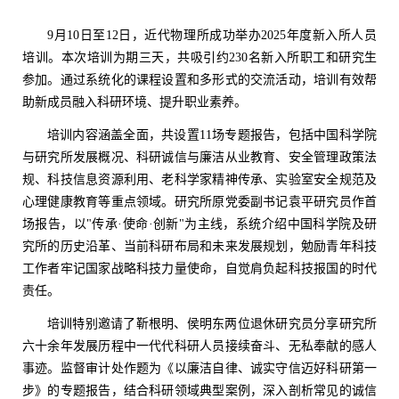
9
月
10
日至
12
日，近代物理所成功举办
2025
年度新入所人员
培训。本次培训为期三天，共吸引约
230
名新入所职工和研究生
参加。通过系统化的课程设置和多形式的交流活动，培训有效帮
助新成员融入科研环境、提升职业素养。
培训内容涵盖全面，共设置
11
场专题报告，包括中国科学院
与研究所发展概况、科研诚信与廉洁从业教育、安全管理政策法
规、科技信息资源利用、老科学家精神传承、实验室安全规范及
心理健康教育等重点领域。研究所原党委副书记袁平研究员作首
场报告，以
"
传承
·
使命
·
创新
"
为主线，系统介绍中国科学院及研
究所的历史沿革、当前科研布局和未来发展规划，勉励青年科技
工作者牢记国家战略科技力量使命，自觉肩负起科技报国的时代
责任。
培训特别邀请了靳根明、侯明东两位退休研究员分享研究所
六十余年发展历程中一代代科研人员接续奋斗、无私奉献的感人
事迹。监督审计处作题为《以廉洁自律、诚实守信迈好科研第一
步》的专题报告，结合科研领域典型案例，深入剖析常见的诚信