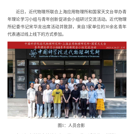
近日，近代物理所联合上海应用物理所和国家天文台举办青
年理论学习小组与青年创新促进会小组研讨交流活动。近代物理
所纪委书记宋华龙出席活动并致辞，来自
3
家单位的
30
余名青年
代表通过线上线下的方式参加。
图
1
：人员合影