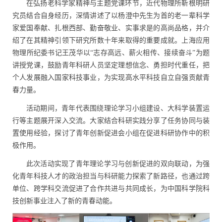
在弘扬老科学家精神与主题党课环节，近代物理所靳根明研
究员结合自身经历，深情讲述了以杨澄中先生为首的老一辈科学
家爱国奉献、扎根西部、勤奋敬业、实事求是的高尚品格，并介
绍了在其精神引领下研究所数十年来取得的重要成就。上海应用
物理所纪委书记王茂华以“志存高远、薪火相传、接续奋斗”为题
讲授党课，鼓励青年科研人员坚定理想信念、勇担时代重任，把
个人发展融入国家科技事业，为实现高水平科技自立自强贡献青
春力量。
活动期间，青年代表围绕理论学习小组建设、大科学装置运
行等主题展开深入交流。大家结合科研实践分享了任务协同与装
置使用经验，探讨了青年创新促进会小组在促进科研协作中的积
极作用。
此次活动实现了青年理论学习与创新促进的双向联动，为强
化青年科技人才的政治担当与科研能力探索了新路径，也通过跨
单位、跨学科交流促进了合作共进与共同成长，为中国科学院科
技创新事业注入了新的青春动能。