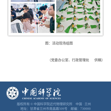
图：活动现场组图
（党委办公室、行政管理处 供稿）
版权所有 © 中国科学院近代物理研究所 中国 · 兰州
地址：甘肃省兰州市南昌路509号 邮编：730000