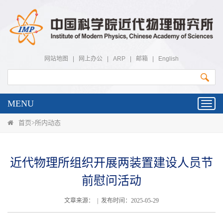
网站地图
|
网上办公
|
ARP
|
邮箱
|
English
MENU
Toggl
navig
首页
>
所内动态
近代物理所组织开展两装置建设人员节
前慰问活动
文章来源： | 发布时间：2025-05-29