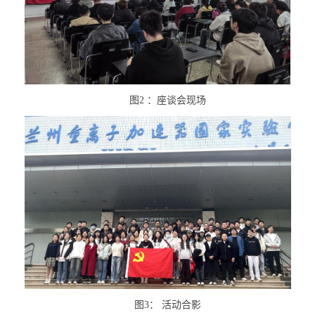
图
2
：座谈会现场
图
3
： 活动合影