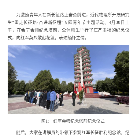
为激励青年人在新长征路上奋勇前进，近代物理所开展研究
生“重走长征路
·
奋进新征程”五四青年节主题活动。
4
月
30
日上
午，在会宁会师纪念塔前，全体师生举行了庄严肃穆的纪念仪
式，向红军英烈敬献花篮，表达缅怀之情。
图
1
： 红军会师纪念塔前纪念仪式
随后，大家在讲解员的带领下参观红军长征胜利纪念馆。纪