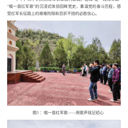
“唱一首红军歌”的沉浸式体验回眸党史，重温党的奋斗历程，感
受红军长征路上的艰难险阻和百折不挠的必胜信心。
图
3
：唱一首红军歌——用歌声铭记初心