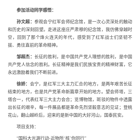
参加活动同学感悟：
孙文超：
参观会宁红军会师纪念馆，是一次心灵深处的触动
和历史的深刻回望。走进这座庄严肃穆的纪念馆，我仿佛穿越时
空，回到了那个烽火连天的年代，感受到了红军战士们坚韧不
拔、勇往直前的革命精神。
邹超杰：
长征的胜利，是中国共产党人理想的胜利，是中国
共产党人信念的胜利。长征精神是我们民族宝贵的精神财富，它
永远激励着我们不断前进。
徐娇：
会宁，是红军三大主力汇合的地方，是两年艰苦长征
结束的地方，也是共产党革命新篇章开始的地方。望会师塔，三
塔合一，代表红军三大主力会合；览博物馆，斑驳的物件中透露
出长征的艰辛，每一件展品都是革命先烈坚毅意志的见证；登桃
花山，翻山越岭后，迎来的是新中国的大好河山，国泰民安。
项目支持：
“
国科大光源行动
-
近物所‘核’你同行”