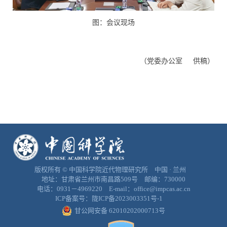
图：会议现场
（党委办公室 供稿）
版权所有 © 中国科学院近代物理研究所 中国 · 兰州
地址：甘肃省兰州市南昌路509号 邮编：730000
电话：0931－4969220 E-mail：office@impcas.ac.cn
ICP备案号：
陇ICP备2023003351号-1
甘公网安备 62010202000713号