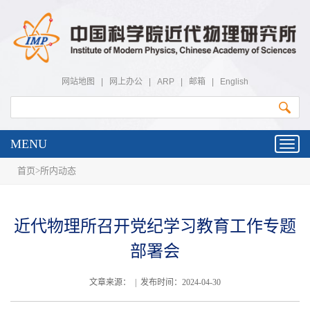
网站地图
|
网上办公
|
ARP
|
邮箱
|
English
MENU
Toggl
navig
首页
>
所内动态
近代物理所召开党纪学习教育工作专题
部署会
文章来源： | 发布时间：2024-04-30