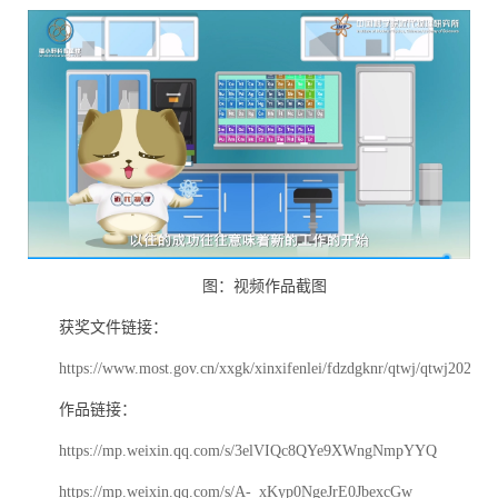
图：视频作品截图
获奖文件链接：
https://www.most.gov.cn/xxgk/xinxifenlei/fdzdgknr/qtwj/qtwj2024/
作品链接：
https://mp.weixin.qq.com/s/3elVIQc8QYe9XWngNmpYYQ
https://mp.weixin.qq.com/s/A-_xKyp0NgeJrE0JbexcGw