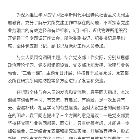
为深入推进学习贯彻习近平新时代中国特色社会主义思想主
题教育，充分了解研究所党建工作中存在的问题，不断探索党建
业务融合的有效途径和有益经验，5月29日，近代物理所组织召
开党建工作专题调研座谈会，所党委副书记、纪委书记袁平出
席，全体党支部书记、副书记及党办工作人员参加。
与会人员围绕调研主题，结合党支部工作实际，分别从思想
政治理论学习、党支部组织设置、党支部功能发挥、党建与业务
融合、“三会一课”、主题党日开展、科技骨干发展党员、党支部
及所在研究所风险防控等多方面进行了发言和交流。
在听取全体与会人员的发言和交流后，袁平同志指出，本次
调研座谈会有学习、有交流、有启发、有感触，是一次互通有
无、查漏补缺、相互学习的有益座谈。面对大家提出的问题和存
在的困难，袁平同志提出了三个方面的意见建议：一是党支部要
坚持将党建与业务同部署、同安排，只有统筹考虑，才能进一步
加强融合；二是结合党支部和研究室实际，开展富有特色、形式
新颖、内容丰富的文化墙建设，作为支部党员教育的新载体；三