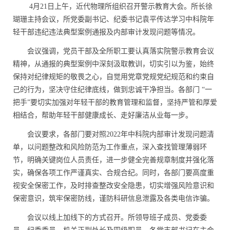
4月21日上午，近代物理所组织召开警示教育大会。所长徐
瑚珊主持会议，所党委副书记、纪委书记袁平传达学习中科院年
轻干部违纪违法典型案例通报及内部审计发现问题等情况。
会议强调，党员干部及全所职工要认真落实院警示教育会议
精神，从通报的典型案例中深刻汲取教训，切实引以为鉴，始终
保持对纪律规矩的敬畏之心，自觉用党章党规党纪规范和约束自
己的行为，坚决守住纪律底线，做到忠诚干净担当。各部门 “一
把手”要切实加强对年轻干部的教育管理和监督，
坚持严管和厚爱
相结合，帮助年轻干部健康成长、走好廉洁从业每一步。
会议要求，各部门要对照
2022
年中科院内部审计发现问题清
单，以问题整改和风险防范为工作重点，深入查找管理薄弱环
节，明确关键岗位人员责任，进一步健全完善规章制度并强化落
实，确保各项工作严谨真实、合规合纪。同时，各部门要高度重
视安全保密工作，及时排查整改安全隐患，切实增强风险意识和
保密意识，筑牢保密防线，谨防科研信息泄露及各类电信诈骗
。
会议以线上加线下的方式召开。所领导班子成员、党委委