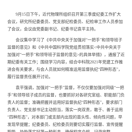
9月15日下午，近代物理所组织召开第三季度纪委工作扩大
会议，研究所纪委委员、党支部纪检委员、纪检审工作人员参加
了会议，会议由党委副书记、纪委书记袁平主持。
会议集中学习了《中共中央关于加强对“一把手”和领导班子
监督的意见》和《中共中国科学院党组贯彻落实
<
中共中央关于
加强对“一把手”和领导班子监督的意见
>
的具体举措》，通报了近
期纪委有关工作；围绕学习内容，结合中科院
2021
年党建工作推
进会有关要求，与会人员就如何精准运用监督执纪“四种形态”，
履行监督责任展开讨论。
袁平强调，加强对“一把手”监督，不仅仅要加强对同级“一把
手”和领导班子成员的监督，也要抓好对各研究室组、职能部门负
责人的监督；准确把握并运用好监督执纪“四种形态”，要求部门
负责人、党支部书记主动担当，落实一岗双责，敢于、善于运用
“四种形态”，对本部门或支部内出现的苗头性、倾向性问题，早
发现早提醒；纪委委员、纪检委员则要切实履行监督、宣传提醒
职能，协助落实好第一种形态，确保程序合规、记录完整。