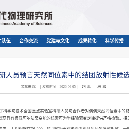
才队伍
合作交流
党建与文化
成果转化
科学传播
研人员预言天然同位素中的结团放射性候
文章来源： | 发布时间：2026-06-05 | 【
打印
】 【
关闭
】
子科学与技术全国重点实验室科研人员与合作者对偶偶天然同位素中的
发现具有极低阿尔法衰变能的核素可为半经验衰变定律提供严格检验。相
年来，人们相继在铋
-209
、钨
-180
等天然核素中观测到阿尔法放射性，表明