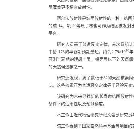
隐藏着更多稀有放射性。
阿尔法放射性是结团放射性的一种。结团
的碳
-14
、氧
-20
等原子核也可作为结团被发射
平台。
研究人员基于普适衰变定律，首次系统计
18
中铪
-176
的半衰期预期最短，约为
2.79×10
年
可测半衰期的理想上限，铅壳层以下的天然偶
的天然候选核之一。
研究还发现，质子数低于
82
的天然核素阿
此，这些核素可为普适衰变定律等半经验衰变
该研究为未来寻找新的长寿命结团放射性
条件下的适用性以及预测精度。
本工作由近代物理研究所张文强副研究员
该工作得到了国家自然科学基金等项目的