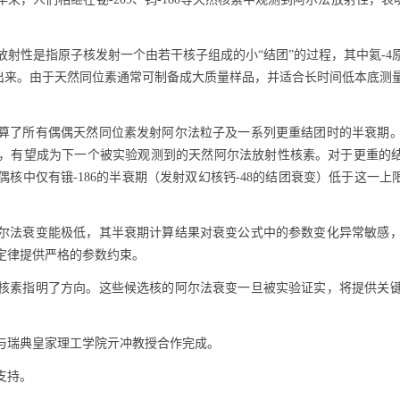
放射性是指原子核发射一个由若干核子组成的小“结团”的过程，其中氦
-4
出来。由于天然同位素通常可制备成大质量样品，并适合长时间低本底测
算了所有偶偶天然同位素发射阿尔法粒子及一系列更重结团时的半衰期
，有望成为下一个被实验观测到的天然阿尔法放射性核素。对于更重的
偶核中仅有锇
-186
的半衰期（发射双幻核钙
-48
的结团衰变）低于这一上
尔法衰变能极低，其半衰期计算结果对衰变公式中的参数变化异常敏感
定律提供严格的参数约束。
核素指明了方向。这些候选核的阿尔法衰变一旦被实验证实，将提供关
与瑞典皇家理工学院亓冲教授合作完成。
支持。