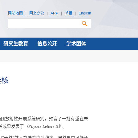
网站地图
|
网上办公
|
ARP
|
邮箱
|
English
研究生教育
信息公开
学术团体
选核
结团放射性开展系统研究，预言了一批有望在未
关成果发表于
《
Physics Letters B
》
。
“天然”并不意味着绝对稳定，自然界中可能还