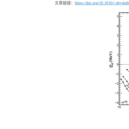
文章链接：
https://doi.org/10.1016/j.physle