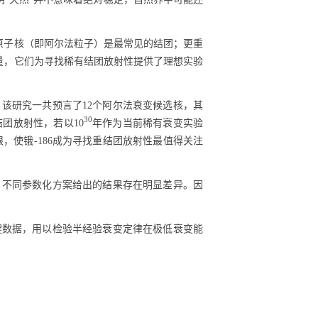
原子核（即阿尔法粒子）是最常见的结团；更重
量，它们为寻找稀有结团放射性提供了理想实验
。该研究一共预言了
12
个阿尔法衰变候选核，其
30
结团放射性，若以
10
年作为当前稀有衰变实验
限，使锇
-186
成为寻找重结团放射性最值得关注
，不同参数化方案给出的结果存在明显差异。因
键数据，用以检验半经验衰变定律在极低衰变能