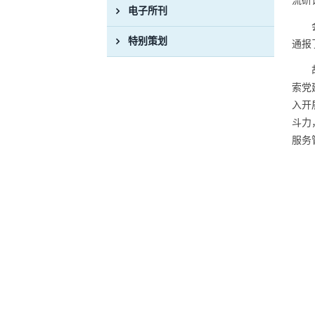
流研
电子所刊
特别策划
通报
索党
入开
斗力
服务