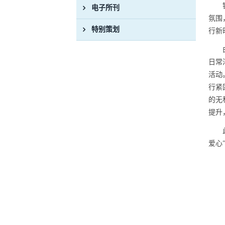
电子所刊
氛围
特别策划
行新
日常
活动
行紧
的无
提升
爱心