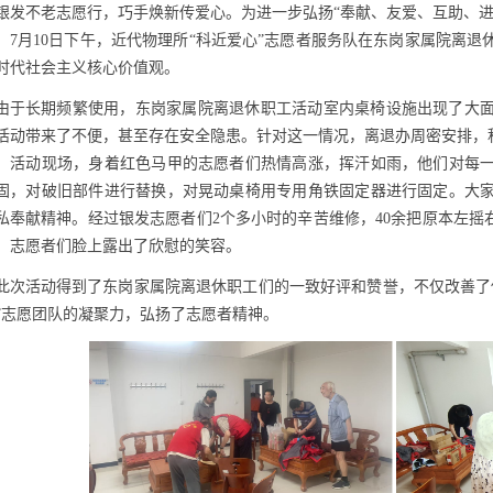
银发不老志愿行，巧手焕新
传
爱心。为进一步弘扬“奉献、友爱、互助、进
，
7
月
10
日下午，近代物理所“科近爱心”志愿者服务队在东岗家属院离退
时代社会主义核心价值观。
由于长期频繁使用，东岗家属院离退休职工活动室内桌椅设施出现了大
活动带来了不便，甚至存在安全隐患。针对这一情况，离退办周密安排，积
。活动现场，身着红色马甲的志愿者们热情高涨，挥汗如雨，他们对每
固，对破旧部件进行替换，对晃动桌椅用专用角铁固定器进行固定。大
私奉献精神。经过银发志愿者们
2
个多小时的辛苦维修，
40
余把原本左摇
，志愿者们脸上露出了欣慰的笑容。
此次活动得到了东岗家属院离退休职工们的一致好评和赞誉，不仅改善了
”志愿团队的凝聚力，弘扬了志愿者精神。