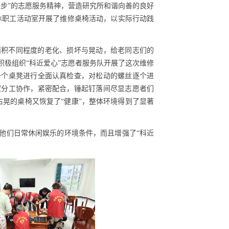
步”的志愿服务精神，营造
研究所
和谐
向善
的
良好
休
职工
活动室开展了
维修
桌椅活动
，
以实际行动践
面积不同程度的老化、损坏与晃动，给老同志们的
极组织“科近爱心”志愿者服务队开展了这次维修
一个桌凳进行全面认真检查，对松动的螺丝逐个进
家分工协作，紧密配合，锤起钉落间尽显志愿者们
右晃的桌椅又恢复了“健康”，整体环境得到了显著
他们日常休闲娱乐的环境条件，而且增强了“科近