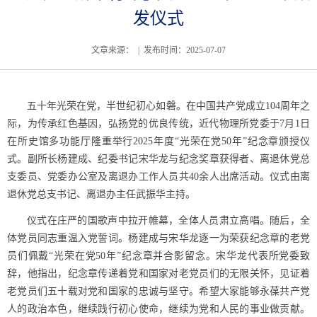
发仪式
文章来源： | 发布时间：2025-07-07
五十年光荣在党，半世纪初心如磐。在中国共产党成立
104
周年之
际，为传承红色基因，弘扬党的优良传统，近代物理所党委于
7
月
1
日
在所史馆多功能厅隆重举行
2025
年度“光荣在党
50
年”纪念章颁授仪
式。副所长杨建成、纪委书记宋华龙与纪念奖章获得者、离退休党总
支委员、党委办公室及离退办工作人员共
40
余人出席活动。仪式由离
退休党总支书记、离退办主任武振华主持。
仪式在庄严的国歌声中拉开帷幕，全体人员肃立高唱。随后，全
体党员同志重温入党誓词。杨建成与宋华龙逐一为荣获纪念章的老党
员们佩戴“光荣在党
50
年”纪念章并合影留念。宋华龙代表所党委致
辞，他指出，纪念章传递着党和国家对老党员们的无限关怀，见证着
老党员们五十载对党和国家的忠诚与坚守。希望大家能够永葆共产党
人的政治本色，继续践行初心使命，继续为党和人民的事业做贡献。