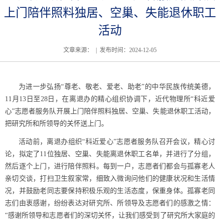
上门陪伴照料独居、空巢、失能退休职工
活动
文章来源： | 发布时间：2024-12-05
为进一步弘扬“尊老、敬老、爱老、助老”的中华民族传统美德，
11
月
13
日至
28
日，在离退办的精心组织协调下，近代物理所“科近爱
心”志愿者服务队开展上门陪伴照料独居、空巢、失能退休职工活动，
把研究所和所领导的关怀送上门。
活动前，离退办组织“科近爱心”志愿者服务队召开会议，精心讨
论，拟定了
11
位独居、空巢、失能离退休职工名单，并进行了分组，
然后逐个上门，进行陪伴照料。每到一户，
志愿者们都会与孤寡老人
亲切交谈，打扫卫生叙家常，细致入微询问他们的健康状况和生活情
况，并鼓励老同志要保持积极乐观的生活态度，保重身体。孤寡老同
志们由衷感谢，纷纷表达对研究所、所领导及志愿者们的感激之情：
“感谢所领导和志愿者们的深切关怀，让我们感受到了研究所大家庭的