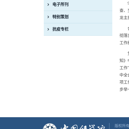
电子所刊
查、
特别策划
龙主
抗疫专栏
彻落
工作
知》
工作
中全
项工
步举
版权所有