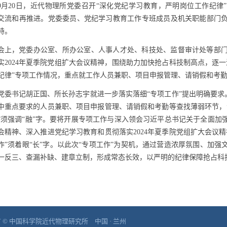
9
月
20
日，近代物理所党委召开“深化党纪学习教育，严明岗位工作纪律”
交流和再推进。党委委员、党纪学习教育工作专班成员及机关职能部门
持。
会上，党委办公室、所办公室、人事人才处、科技处、监督审计处等部
实
2024
年夏季院党组扩大会议精神，围绕助力加快抢占科技制高点，逐一
纪律”专项工作情况，重点就工作人员兼职、项目申报管理、请销假和考
党委书记胡正国、所长孙志宇就进一步落实落细“专项工作”提出明确要求。
中重点要求的人员兼职、项目申报管理、请销假和考勤等查找薄弱环节，
”须强调“融”字。要将开展专项工作与深入领会习近平总书记关于全面加
会精神、深入推进党纪学习教育和贯彻落实
2024
年夏季院党组扩大会议精
作”须着眼“长”字。以此次“专项工作”为契机，通过营造浓厚氛围、加
一反三、查漏补缺、建章立制，形成常态长效，以严明的纪律保障抢占科
 © 中国科学院近代物理研究所 中国 · 兰州