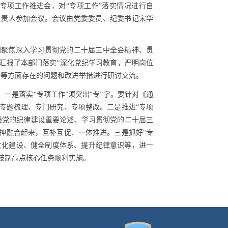
专项工作推进会，对“专项工作”落实情况进行自
负责人参加会议。会议由党委委员、纪委书记宋华
门聚焦深入学习贯彻党的二十届三中全会精神、贯
汇报了本部门落实“深化党纪学习教育，严明岗位
勤等方面存在的问题和改进举措进行研讨交流。
一是落实“专项工作”须突出“专”字。要针对《通
专题梳理、专门研究、专项整改。二是推进“专项
强党的纪律建设重要论述、学习贯彻党的二十届三
神融合起来，互补互促、一体推进。三是抓好“专
强文化建设、健全制度体系、提升纪律意识等，进一
技制高点核心任务顺利实施。