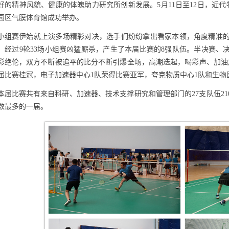
好的精神风貌、健康的体魄助力研究所创新发展。
5
月
11
日至
12
日，近代
园区气膜体育馆成功举办。
小组赛伊始就上演多场精彩对决，选手们纷纷拿出看家本领，角度精准
。经过
9
轮
33
场小组赛凶猛厮杀，产生了本届比赛的
8
强队伍。半决赛、
彩绝伦，双方不断被追平的比分不断引爆全场，高潮迭起，喝彩声、加油
届比赛桂冠，电子加速器中心
1
队荣得比赛亚军，夸克物质中心
1
队和生物
本届比赛共有来自科研、加速器、技术支撑研究和管理部门的
27
支队伍
21
数最多的一届。