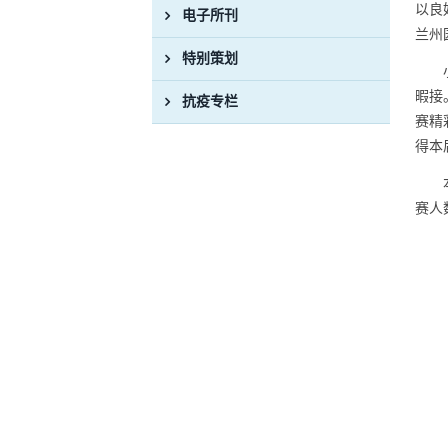
以良
电子所刊
兰州
特别策划
暇接
抗疫专栏
赛精
得本
赛人