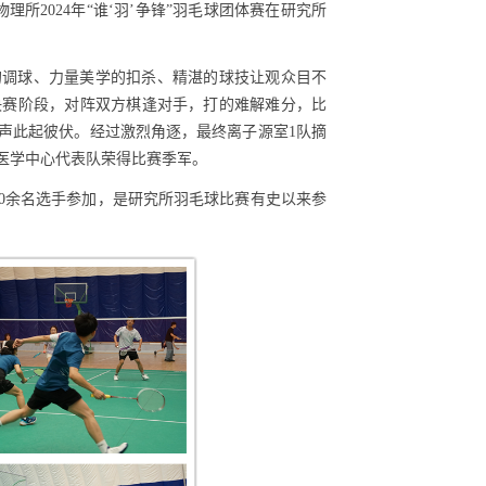
物理所
2024
年“谁‘羽’争锋”羽毛球团体赛在研究所
的调球、力量美学的扣杀、精湛的球技让观众目不
决赛阶段，对阵双方棋逢对手，打的难解难分，比
声此起彼伏。经过激烈角逐，最终离子源室
1
队摘
医学中心代表队荣得比赛季军。
0
余名选手参加，是研究所羽毛球比赛有史以来参