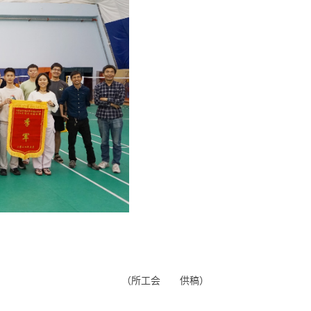
（所工会 供稿）