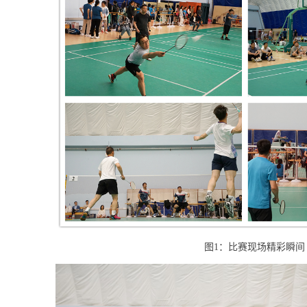
图1：比赛现场精彩瞬间