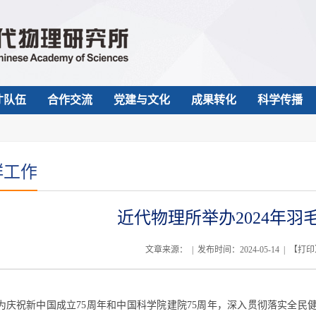
才队伍
合作交流
党建与文化
成果转化
科学传播
群工作
近代物理所举办2024年羽
文章来源： | 发布时间：2024-05-14 | 【
打印
为庆祝新中国成立
75
周年和中国科学院建院
75
周年，深入贯彻落实全民