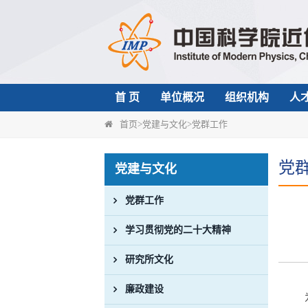
首 页
单位概况
组织机构
人
首页
>
党建与文化
>
党群工作
党
党建与文化
党群工作
学习贯彻党的二十大精神
研究所文化
廉政建设