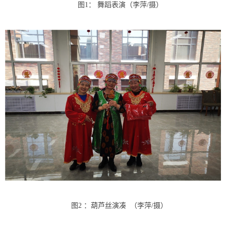
图1： 舞蹈表演（李萍/摄）
图
2
：葫芦丝演凑 （李萍
/
摄）