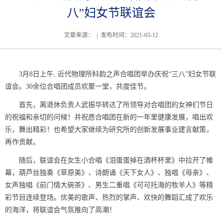
八”妇女节联谊会
文章来源： | 发布时间：2021-03-12
3月8日上午, 近代物理所科韵之声合唱团举办庆祝“三八”妇女节联
谊会。30余位合唱团成员欢聚一堂，共度佳节。
首先，离退休负责人武振华转达了所领导
对合唱团的
女神们
节日
的祝福和亲切的问候！并祝愿
合唱团在新的一年里健康发展
，唱出欢
乐，舞出精彩！也希望大家继续为研究所的创新发展事业
建言献策
，
再作贡献。
随后，联谊会在女生小合唱《泪蛋蛋掉在酒杯杯里》中拉开了帷
幕，葫芦丝独奏《草原美》、诗朗诵《天下女人》、独唱《母亲》、
女声独唱《前门情大碗茶》、男生二重唱《可可托海的牧羊人》等精
彩节目连续登场。优美
的歌声、热烈的掌声、欢快的舞蹈汇成了欢乐
的海洋，将联谊会气氛推向了高潮！