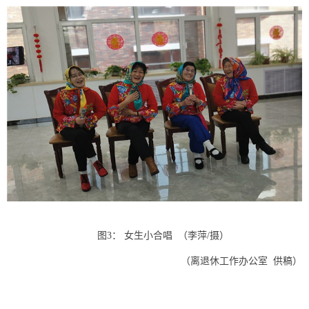
图
3
： 女生小合唱 （李萍
/
摄）
（离退休工作办公室 供稿）