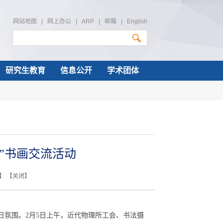
网站地图
|
网上办公
|
ARP
|
邮箱
|
English
研究生教育
信息公开
学术团体
”书画交流活动
】 【
关闭
】
日氛围。
2
月
5
日上午，近代物理所工会、书法摄