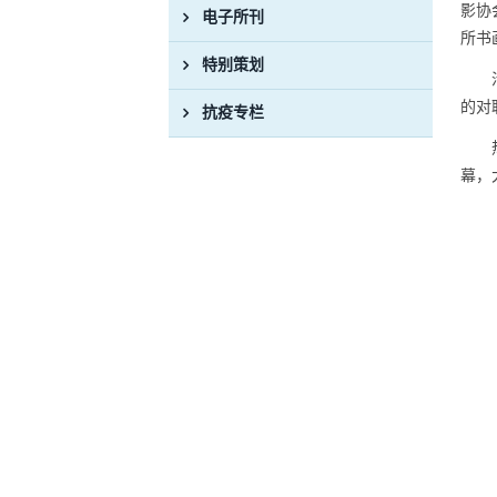
影协
电子所刊
所书
特别策划
的对
抗疫专栏
幕，