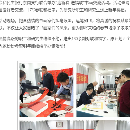
会和民生银行东岗支行联合举办“迎新春·送福联”书画交流活动。活动邀请
画爱好者交流，书写春联和福字，为研究所职工和研究生送上新年祝福。
活动现场，饱含热情的书画家们挥毫泼墨，运笔如飞，将真诚的祝福赋诸
联，不仅让大家目睹了书画家们的风采，更为即将来临的春节增添了浓浓
热情高涨的职工和研究生络绎不绝，送出
130
余副对联和福字，原计划四
大家纷纷希望明年能继续举办该活动！