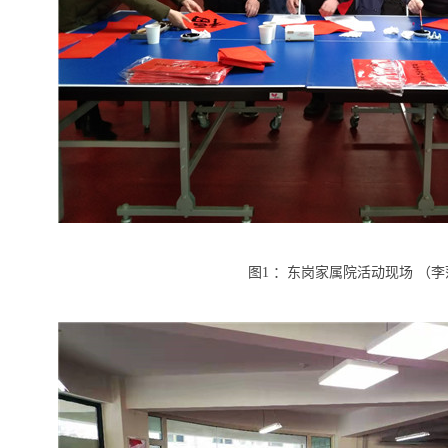
图
1
：东岗家属院活动现场 （李