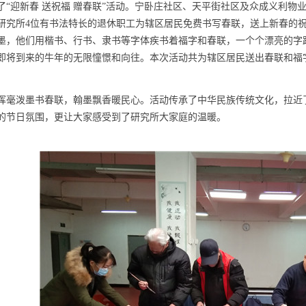
了“迎新春 送祝福 赠春联”活动。宁卧庄社区、天平街社区及众成义利
研究所4位有书法特长的退休职工为辖区居民免费书写春联，送上新春的祝
墨，他们用楷书、行书、隶书等字体疾书着福字和春联，一个个漂亮的字
即将到来的牛年的无限憧憬和向往。本次活动共为辖区居民送出春联和福字
挥毫泼墨书春联，翰墨飘香暖民心。活动传承了中华民族传统文化，拉近
的节日氛围，更让大家感受到了研究所大家庭的温暖。