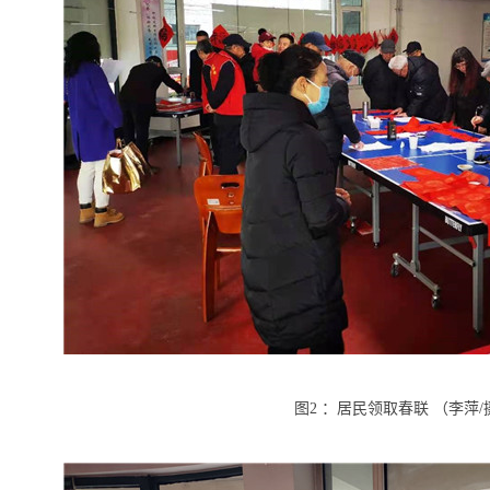
图
2
：居民领取春联 （李萍
/