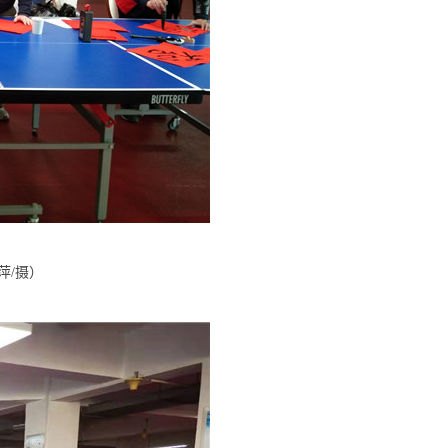
萍
/
摄）