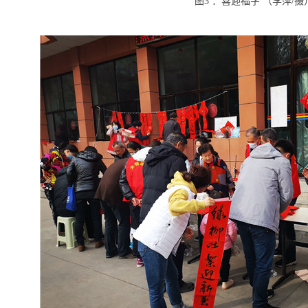
图
3
：喜迎福字 （李萍
/
摄