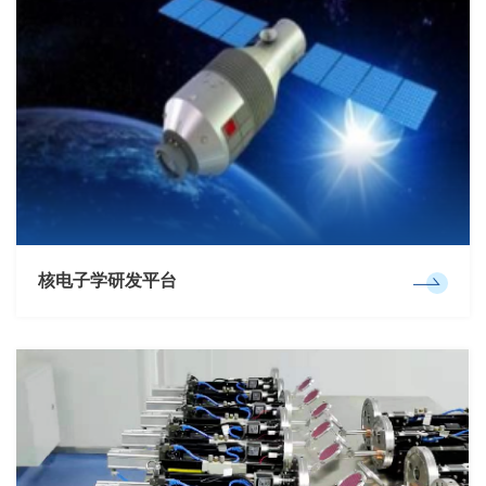
核电子学研发平台