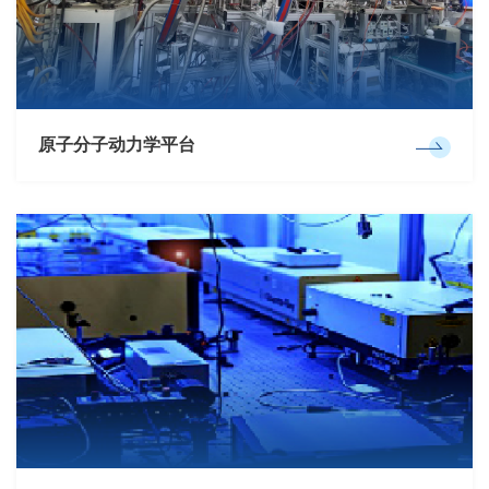
原子分子动力学平台