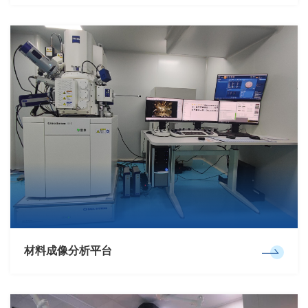
材料成像分析平台