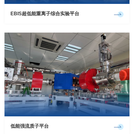
EBIS超低能重离子综合实验平台
低能强流质子平台