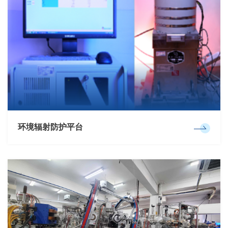
环境辐射防护平台