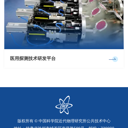
医用探测技术研发平台
版权所有 © 中国科学院近代物理研究所公共技术中心