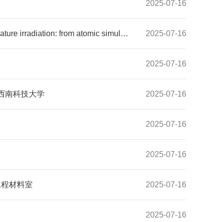
2025-07-16
Grain boundary effects on chemical disorders and amorphization-induced swelling in 3C-SiC under high-temperature irradiation: from atomic simulation insight--西安交通大学
2025-07-16
2025-07-16
tion--西南科技大学
2025-07-16
2025-07-16
2025-07-16
所核能工程材料室
2025-07-16
2025-07-16