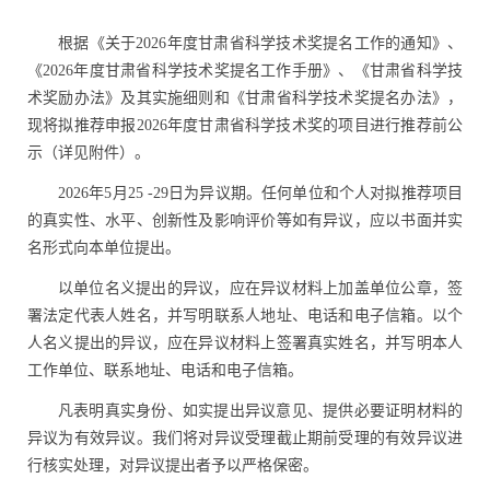
根据《关于
2026
年度甘肃省科学技术奖提名工作的通知》、
《
2026
年度甘肃省科学技术奖提名工作手册》、《甘肃省科学技
术奖励办法》及其实施细则和《甘肃省科学技术奖提名办法》，
现将拟推荐申报
2026
年度甘肃省科学技术奖的项目进行推荐前公
示（详见附件）。
2026
年
5
月
25 -29
日为异议期。任何单位和个人对拟推荐项目
的真实性、水平、创新性及影响评价等如有异议，应以书面并实
名形式向本单位提出。
以单位名义提出的异议，应在异议材料上加盖单位公章，签
署法定代表人姓名，并写明联系人地址、电话和电子信箱。以个
人名义提出的异议，应在异议材料上签署真实姓名，并写明本人
工作单位、联系地址、电话和电子信箱。
凡表明真实身份、如实提出异议意见、提供必要证明材料的
异议为有效异议。
我们将对异议受理截止期前受理的有效异议进
行核实处理，
对异议提出者予以严格保密。