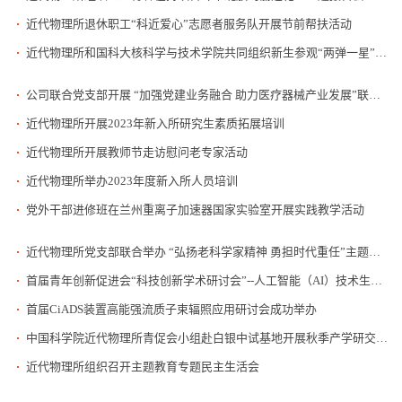
近代物理所退休职工“科近爱心”志愿者服务队开展节前帮扶活动
近代物理所和国科大核科学与技术学院共同组织新生参观“两弹一星”纪念馆
公司联合党支部开展 “加强党建业务融合 助力医疗器械产业发展”联建共建主题党日活动
近代物理所开展2023年新入所研究生素质拓展培训
近代物理所开展教师节走访慰问老专家活动
近代物理所举办2023年度新入所人员培训
党外干部进修班在兰州重离子加速器国家实验室开展实践教学活动
近代物理所党支部联合举办 “弘扬老科学家精神 勇担时代重任”主题交流学习活动
首届青年创新促进会“科技创新学术研讨会”--人工智能（AI）技术生物医学应用学术研讨会成功举办
首届CiADS装置高能强流质子束辐照应用研讨会成功举办
中国科学院近代物理所青促会小组赴白银中试基地开展秋季产学研交流研讨及科普活动
近代物理所组织召开主题教育专题民主生活会