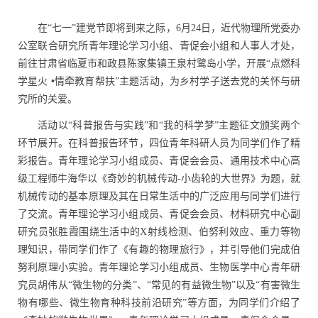
在“七一”建党节即将到来之际，
6
月
24
日，近代物理所党委办
公室联合研究所青年理论学习小组、青促会小组和人事人才处，
前往甘肃省临夏市和政县陈家集镇王泉村鹭岛小学，开展“点燃科
学星火
•
情牵教育帮扶”主题活动，为乡村学子送去党的关怀与研
究所的关爱。
活动以“科普报告与实践”和“我的科学梦”主题征文颁奖两个
环节展开。在科普报告环节，四位青年科研人员为同学们作了精
彩报告。青年理论学习小组成员、青促会会员、通用技术中心高
级工程师牛海华以《奇妙的机械传动
-
小齿轮的大世界》为题，就
机械传动的基本原理及其在日常生活中的广泛应用与同学们进行
了交流。青年理论学习小组成员、青促会会员、材料研究中心副
研究员张胜霞围绕生活中的
X
射线检测、伯努利效应、重力等物
理知识，带同学们作了《有趣的物理旅行》，并引导他们完成伯
努利原理小实验。
青年理论学习小组成员、生物医学中心青年研
究员胡伟从“微生物的分类”、“常见的有益微生物”以及“有害微生
物有哪些、微生物育种科技前沿研究”等方面，为同学们介绍了