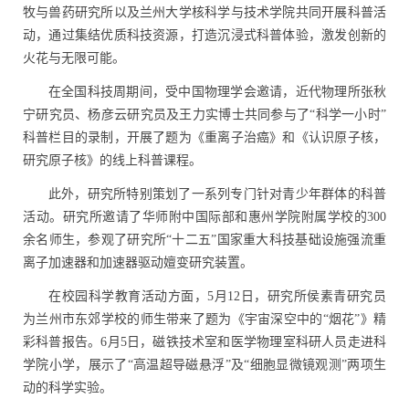
牧与兽药研究所以及兰州大学核科学与技术学院共同开展科普活
动，通过集结优质科技资源，打造沉浸式科普体验，激发创新的
火花与无限可能。
在全国科技周期间，受中国物理学会邀请，近代物理所张秋
宁研究员、杨彦云研究员及王力实博士共同参与了“科学一小时”
科普栏目的录制，开展了题为《重离子治癌》和《认识原子核，
研究原子核》的线上科普课程。
此外，研究所特别策划了一系列专门针对青少年群体的科普
活动。研究所邀请了华师附中国际部和惠州学院附属学校的
300
余名师生，参观了研究所“十二五”国家重大科技基础设施强流重
离子加速器和加速器驱动嬗变研究装置。
在校园科学教育活动方面，
5
月
12
日，研究所侯素青研究员
为兰州市东郊学校的师生带来了题为《宇宙深空中的“烟花”》精
彩科普报告。
6
月
5
日，磁铁技术室和医学物理室科研人员走进科
学院小学，展示了“高温超导磁悬浮”及“细胞显微镜观测”两项生
动的科学实验。