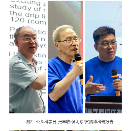
图2：公众科学日
·
张丰收
/
侯明东
/
贺鹏博科普报告