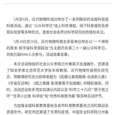
5
月至
6
月，近代物理所成功举办了一系列精彩的全国科技周
科普活动。通过 “公众科学日”线上科学课程、线下科普报告及参
观实验室等多种形式，激发社会各界对科学研究的热情和关注。
5
月
18
日至
19
日，近代物理所联合多家单位举办以“一个神奇
的周末
·
核宇宙科学游园会”为主题开启第二十一届公众科学日，
共吸引超
8000
人次参与，活动效果显著。
本次活动除组织社会公众参观兰州重离子加速器外，还邀请
了知名学者北京师范大学张丰收教授、近代物理所侯明东研究
员、贺鹏博研究员分别带来题为《拓展元素周期表
-
合成新元素》
《宇宙在召唤》《国之重器
·
医用重离子加速器》的精彩报告。同
时，活动还设有多项实验演示内容以及“科学三十六问”“原子核之
环”“甘肃小记者
·
科学绘”和“优秀科普图书展”等多种互动环节。
为加强全国科普教育基地及省市科普教育基地之间的联动及
资源合作，研究所还邀请了甘肃科技馆、中国农业科学院兰州畜