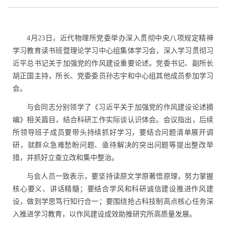
4
月
23
日，近代物理所党委举办深入贯彻中央八项规定精神
学习教育读书班暨理论学习中心组集体学习会，深入学习贯彻习
近平总书记关于加强党的作风建设重要论述。党委书记、副所长
胡正国主持，所长、党委委员孙志宇和中心组其他成员参加学习
会。
与会同志分别领学了《习近平关于加强党的作风建设论述摘
编》相关篇目，结合科研工作实际谈认识体会。会议指出，后续
所领导班子成员要带头持续抓好学习，要结合问题清单展开调
研，就群众急难愁盼问题、亟待解决的突出问题等提出整改举
措，并抓好立查立改和集中整治。
与会人员一致表示，要坚持读原文学原著悟原理，努力掌握
核心要义、讲话精髓；要结合学风和科研诚信建设推进作风建
设，做到学思笃行知行合一；要围绕抢占科技制高点核心任务深
入推进学习教育，以作风建设成效助推研究所高质量发展。