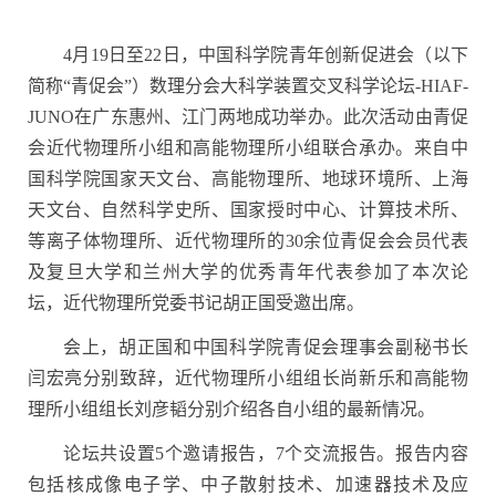
4
月
19
日至
22
日，中国科学院青年创新促进会（以下
简称“青促会”）数理分会大科学装置交叉科学论坛
-HIAF-
JUNO
在广东惠州、江门两地成功举办。此次活动由青促
会近代物理所小组和高能物理所小组联合承办。来自中
国科学院国家天文台、高能物理所、地球环境所、上海
天文台、自然科学史所、国家授时中心、计算技术所、
等离子体物理所、近代物理所的
30
余位青促会会员代表
及复旦大学和兰州大学的优秀青年代表参加了本次论
坛，近代物理所党委书记胡正国受邀出席。
会上，胡正国和中国科学院青促会理事会副秘书长
闫宏亮分别致辞，近代物理所小组组长尚新乐和高能物
理所小组组长刘彦韬分别介绍各自小组的最新情况。
论坛共设置
5
个邀请报告，
7
个交流报告。报告内容
包括核成像电子学、中子散射技术、加速器技术及应