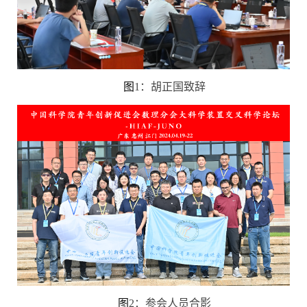
图
1
：胡正国致辞
图
2
：参会人员合影