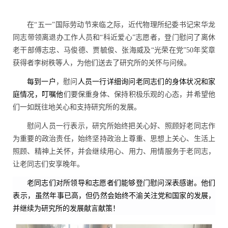
在“五一”国际劳动节来临之际，
近代物理所纪委书记宋华龙
同志带领离退办工作人员和“科近爱心”志愿者，
登
门慰问了离休
老干部傅志忠、马俊德、贾毓俊、张海威及“光荣在党”
50
年奖章
获得者李树秩等人，为他们送去了研究所的关怀与问候。
每到一户
，
慰问
人员一行详细询问老同志们的身体状况和家
庭情况，叮嘱他
们要保重身体、保持积极乐观的心态，并希望他
们一如既往地关心
和支持研究所的发展。
慰问
人员一行
表示，研究所始终把关心好、照顾好老同志作
为重要的政治责任，始终坚持政治上尊重、思想上关心、生活上
照顾、精神上关怀，并会继续用心、用力、用情服务于老同志，
让老同志们安享晚年。
老同志们对所领导和志愿者们能够登门慰问深表感谢。他们
表示，
虽然年事已高，但仍然会始终不渝关注党和国家的发展，
并继续为研究所的发展献言献策！