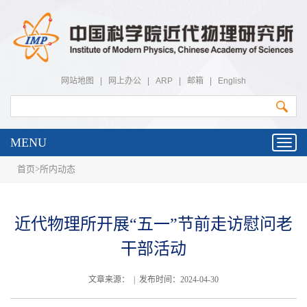
网站地图
|
网上办公
|
ARP
|
邮箱
|
English
MENU
Toggl
navig
首页
>
所内动态
近代物理所开展“五一”节前走访慰问老
干部活动
文章来源： | 发布时间：2024-04-30