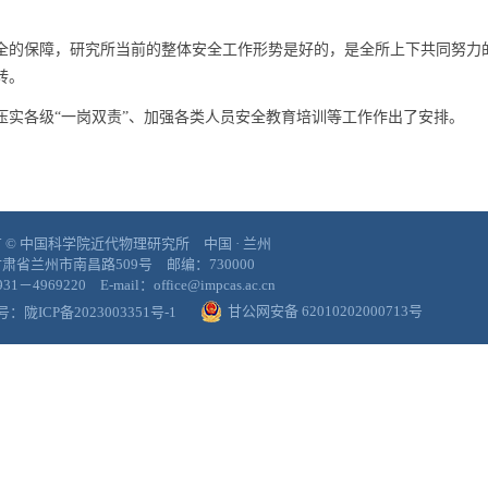
全的保障，
研究所当前的整体安全工作形势是好的，是全所上下共同努力
转。
压实各级“一岗双责”、加强各类人员安全教育培训等工作作出了安排。
 © 中国科学院近代物理研究所 中国 · 兰州
肃省兰州市南昌路509号 邮编：730000
1－4969220 E-mail：office@impcas.ac.cn
甘公网安备 62010202000713号
案号：
陇ICP备2023003351号-1