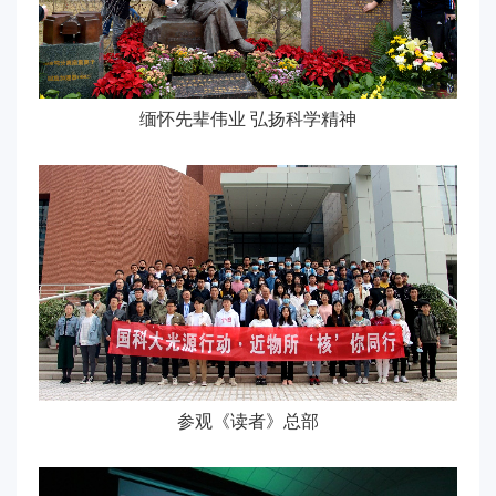
缅怀先辈伟业 弘扬科学精神
参观《读者》总部