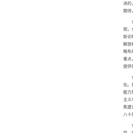
进的
期待
观，
新论
解放
略布
重点
提供
化。
能力
主义
焦建
八十
导、