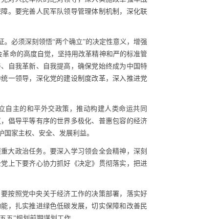
保障。要完善人民军队领导管理体制机制，深化联
。必须深刻领悟“两个确立”的决定性意义，增强
社会革命的高度自觉，坚持用改革精神和严的标准管
善、自我革新、自我提高，确保党始终成为中国特
中统一领导，深化党的建设制度改革，深入推进党
立自主的和平外交政策，推动构建人类命运共同
议，倡导平等有序的世界多极化、普惠包容的经济
护国家主权、安全、发展利益。
项重大政治任务。要深入学习领会全会精神，深刻
全党上下要齐心协力抓好《决定》贯彻落实，把进
。要按照党中央关于经济工作的决策部署，落实好
动能，扎实推进绿色低碳发展，切实保障和改善民
五五”规划前期谋划工作。