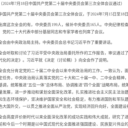
（
2024
年
7
月
18
日中国共产党第二十届中央委员会第三次全体会议通过）
中国共产党第二十届中央委员会第三次全体会议，于
2024
年
7
月
15
日至
18
出席这次全会的有，中央委员
199
人，候补中央委员
165
人。中央纪律检
。党的二十大代表中部分基层同志和专家学者也列席了会议。
全会由中央政治局主持。中央委员会总书记习近平作了重要讲话。
全会听取和讨论了习近平受中央政治局委托所作的工作报告，审议通过
代化的决定》。习近平就《决定（讨论稿）》向全会作了说明。
全会充分肯定党的二十届二中全会以来中央政治局的工作。一致认为，
定任务，中央政治局认真落实党的二十大和二十届一中、二中全会精神
基调，统筹推进“五位一体”总体布局、协调推进“四个全面”战略布局，
量发展，进一步推动和谋划全面深化改革，扎实推进社会主义民主法治
和生态环境保护，坚决维护国家安全和社会稳定，有力推进国防和军队
色大国外交，一以贯之推进全面从严治党，实现经济回升向好，全面建设
全会高度评价新时代以来全面深化改革的成功实践和伟大成就，研究了
前和今后一个时期是以中国式现代化全面推进强国建设、民族复兴伟业