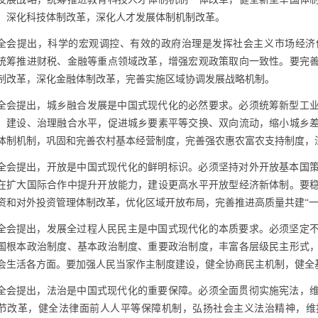
，深化科技体制改革，深化人才发展体制机制改革。
全会提出，科学的宏观调控、有效的政府治理是发挥社会主义市场经济
统筹推进财税、金融等重点领域改革，增强宏观政策取向一致性。要完
制改革，深化金融体制改革，完善实施区域协调发展战略机制。
全会提出，城乡融合发展是中国式现代化的必然要求。必须统筹新型工
、建设、治理融合水平，促进城乡要素平等交换、双向流动，缩小城乡
体制机制，巩固和完善农村基本经营制度，完善强农惠农富农支持制度，
全会提出，开放是中国式现代化的鲜明标识。必须坚持对外开放基本国
在扩大国际合作中提升开放能力，建设更高水平开放型经济新体制。要
资和对外投资管理体制改革，优化区域开放布局，完善推进高质量共建“一
全会提出，发展全过程人民民主是中国式现代化的本质要求。必须坚定
国根本政治制度、基本政治制度、重要政治制度，丰富各层级民主形式
会生活各方面。要加强人民当家作主制度建设，健全协商民主机制，健全
全会提出，法治是中国式现代化的重要保障。必须全面贯彻实施宪法，
节改革，健全法律面前人人平等保障机制，弘扬社会主义法治精神，维