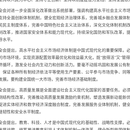
全会对进一步全面深化改革做出系统部署，强调构建高水平社会主义市
支持全面创新体制机制，健全宏观经济治理体系，完善城乡融合发展体
民民主制度体系，完善中国特色社会主义法治体系，深化文化体制机制
制改革，推进国家安全体系和能力现代化，持续深化国防和军队改革，
导水平。
全会提出，高水平社会主义市场经济体制是中国式现代化的重要保障。
的市场环境，实现资源配置效率最优化和效益最大化，既“放得活”又“管
济循环，激发全社会内生动力和创新活力。要毫不动摇巩固和发展公有
，保证各种所有制经济依法平等使用生产要素、公平参与市场竞争、同
发展。要构建全国统一大市场，完善市场经济基础制度。
全会提出，高质量发展是全面建设社会主义现代化国家的首要任务。必
侧结构性改革，完善推动高质量发展激励约束机制，塑造发展新动能新
促进实体经济和数字经济深度融合制度，完善发展服务业体制机制，健
链韧性和安全水平制度。
全会提出，教育、科技、人才是中国式现代化的基础性、战略性支撑。
发展战略，统筹推进教育科技人才体制机制一体改革，健全新型举国体