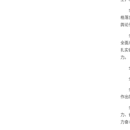
格落
舆论
全面
扎实
力。
作出
力、
力奋