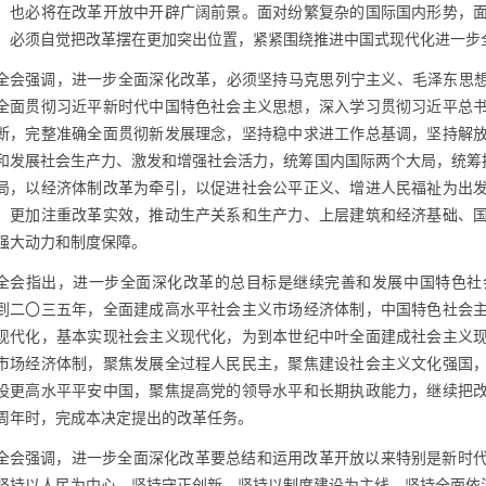
，也必将在改革开放中开辟广阔前景。面对纷繁复杂的国际国内形势，
，必须自觉把改革摆在更加突出位置，紧紧围绕推进中国式现代化进一步
全会强调，进一步全面深化改革，必须坚持马克思列宁主义、毛泽东思想
全面贯彻习近平新时代中国特色社会主义思想，深入学习贯彻习近平总
断，完整准确全面贯彻新发展理念，坚持稳中求进工作总基调，坚持解
和发展社会生产力、激发和增强社会活力，统筹国内国际两个大局，统筹推
局，以经济体制改革为牵引，以促进社会公平正义、增进人民福祉为出
，更加注重改革实效，推动生产关系和生产力、上层建筑和经济基础、
强大动力和制度保障。
全会指出，进一步全面深化改革的总目标是继续完善和发展中国特色社
到二〇三五年，全面建成高水平社会主义市场经济体制，中国特色社会
现代化，基本实现社会主义现代化，为到本世纪中叶全面建成社会主义
市场经济体制，聚焦发展全过程人民民主，聚焦建设社会主义文化强国
设更高水平平安中国，聚焦提高党的领导水平和长期执政能力，继续把
周年时，完成本决定提出的改革任务。
全会强调，进一步全面深化改革要总结和运用改革开放以来特别是新时
坚持以人民为中心、坚持守正创新、坚持以制度建设为主线、坚持全面依