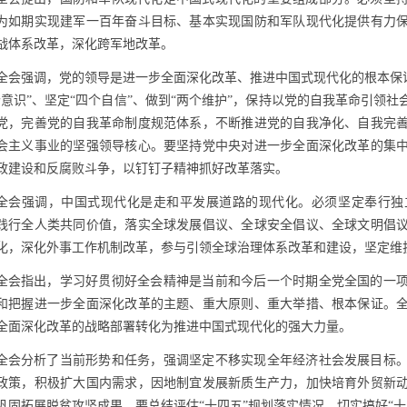
为如期实现建军一百年奋斗目标、基本实现国防和军队现代化提供有力
战体系改革，深化跨军地改革。
全会强调，党的领导是进一步全面深化改革、推进中国式现代化的根本保证
个意识”、坚定“四个自信”、做到“两个维护”，保持以党的自我革命引领
党，完善党的自我革命制度规范体系，不断推进党的自我净化、自我完
会主义事业的坚强领导核心。要坚持党中央对进一步全面深化改革的集
政建设和反腐败斗争，以钉钉子精神抓好改革落实。
全会强调，中国式现代化是走和平发展道路的现代化。必须坚定奉行独
践行全人类共同价值，落实全球发展倡议、全球安全倡议、全球文明倡
化，深化外事工作机制改革，参与引领全球治理体系改革和建设，坚定维
全会指出，学习好贯彻好全会精神是当前和今后一个时期全党全国的一
和把握进一步全面深化改革的主题、重大原则、重大举措、根本保证。
全面深化改革的战略部署转化为推进中国式现代化的强大力量。
全会分析了当前形势和任务，强调坚定不移实现全年经济社会发展目标
政策，积极扩大国内需求，因地制宜发展新质生产力，加快培育外贸新
巩固拓展脱贫攻坚成果。要总结评估“十四五”规划落实情况，切实搞好“十