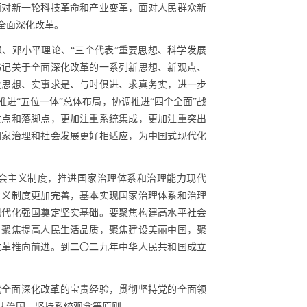
面对新一轮科技革命和产业变革，面对人民群众新
全面深化改革。
、邓小平理论、“三个代表”重要思想、科学发展
书记关于全面深化改革的一系列新思想、新观点、
放思想、实事求是、与时俱进、求真务实，进一步
进“五位一体”总体布局，协调推进“四个全面”战
发点和落脚点，更加注重系统集成，更加注重突出
国家治理和社会发展更好相适应，为中国式现代化
会主义制度，推进国家治理体系和治理能力现代
主义制度更加完善，基本实现国家治理体系和治理
现代化强国奠定坚实基础。要聚焦构建高水平社会
，聚焦提高人民生活品质，聚焦建设美丽中国，聚
改革推向前进。到二〇二九年中华人民共和国成立
代全面深化改革的宝贵经验，贯彻坚持党的全面领
法治国、坚持系统观念等原则。