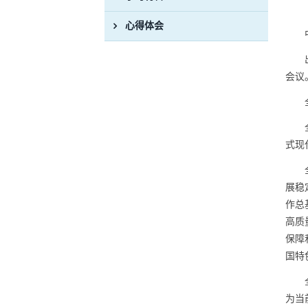
心得体会
会议
式现
展稳
作总
高质
保障
国特
为当