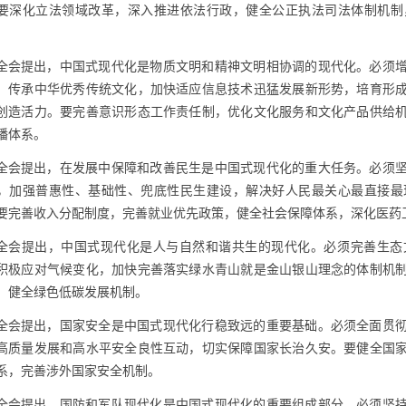
要深化立法领域改革，深入推进依法行政，健全公正执法司法体制机制
全会提出，中国式现代化是物质文明和精神文明相协调的现代化。必须
，传承中华优秀传统文化，加快适应信息技术迅猛发展新形势，培育形
创造活力。要完善意识形态工作责任制，优化文化服务和文化产品供给
播体系。
全会提出，在发展中保障和改善民生是中国式现代化的重大任务。必须
，加强普惠性、基础性、兜底性民生建设，解决好人民最关心最直接最
要完善收入分配制度，完善就业优先政策，健全社会保障体系，深化医药
全会提出，中国式现代化是人与自然和谐共生的现代化。必须完善生态
积极应对气候变化，加快完善落实绿水青山就是金山银山理念的体制机
，健全绿色低碳发展机制。
全会提出，国家安全是中国式现代化行稳致远的重要基础。必须全面贯
高质量发展和高水平安全良性互动，切实保障国家长治久安。要健全国
系，完善涉外国家安全机制。
全会提出，国防和军队现代化是中国式现代化的重要组成部分。必须坚