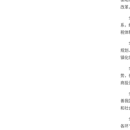
改革
系，
税体
规划
镇化
势，
商投
善我
和社
各环