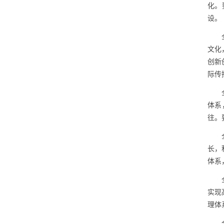
化。
设。
文化
创新
际传
体系
往。
长，
体系
实现
理体