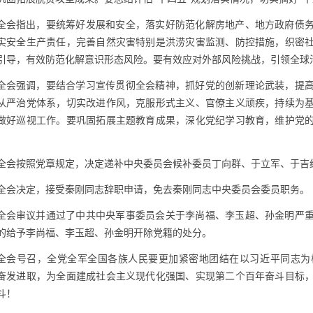
全会指出，要统筹好发展和安全，落实好防范化解房地产、地方政府债
实安全生产责任，完善自然灾害特别是洪涝灾害监测、防控措施，织密
引导，有效防范化解意识形态风险。要有效应对外部风险挑战，引领全球
全会强调，要结合学习宣传贯彻全会精神，抓好党的创新理论武装，提
从严治党体系，切实改进作风，克服形式主义、官僚主义顽疾，持续为
做好巡视工作。要巩固拓展主题教育成果，深化党纪学习教育，维护党
全会按照党章规定，决定递补中央委员会候补委员丁向群、于立军、于吉
全会决定，接受秦刚同志辞职申请，免去秦刚同志中央委员会委员职务。
全会审议并通过了中共中央军事委员会关于李尚福、李玉超、孙金明严
的给予李尚福、李玉超、孙金明开除党籍的处分。
全会号召，全党全军全国各族人民要更加紧密地团结在以习近平同志为
奋发进取，为全面建成社会主义现代化强国、实现第二个百年奋斗目标
斗！