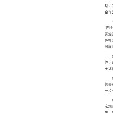
略，
合作
“四
党治
色社
风廉
体，
全球
领会
一步
宏观
生，