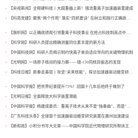
【央视新闻】全释硬科技丨大国重器上新！强流重离子加速器装置建成
【科苑党建】聚焦“两个作用” 落实“四抓要诀” 在树立和践行正确政绩观中建强抓实党支部
【旗帜网】以正确政绩观引领重离子科技事业 在抢占科技制高点中彰显“国家队”使命担当--旗帜网
【科学网】科研人员提出精确测量同位素丰度的新方法
【中国科技网】科研人员揭示制约快离子束自适应导向的关键物理机制
【光明网】一场原子核间的接力赛——镱-150同核异能态的发现
【科技日报】新春走基层丨攻坚“未来核能”，探访加速器驱动嬗变研究装置安装现场
【中国科学报】把世界纪录提升75%！回国十几年后他终于做到了
【光明日报】全面释放大科学装置潜能
【中国科学报】杨建成委员：重离子技术从来不是“独奏曲”，而是“交响乐”
【广东科技头条】全球首个加速器驱动嬗变研究装置在惠州加速建设
【新和政】小积分书写大文章——中国科学院近代物理研究所帮扶王泉村“巾帼家美积分超市”侧记