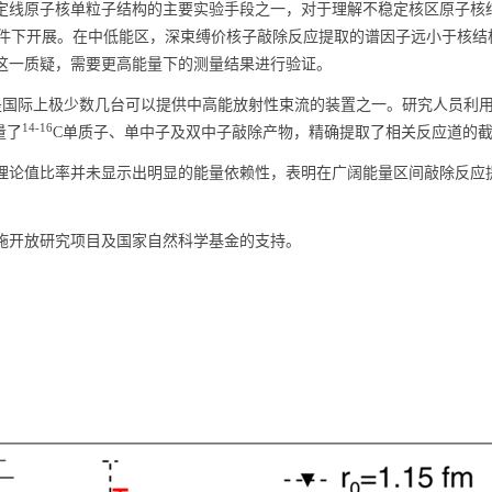
线原子核单粒子结构的主要实验手段之一，对于理解不稳定核区原子核
）束流条件下开展。在中低能区，深束缚价核子敲除反应提取的谱因子远小于
这一质疑，需要更高能量下的测量结果进行验证。
，是国际上极少数几台可以提供中高能放射性束流的装置之一。研究人员利用RIBL
14-16
量了
C单质子、单中子及双中子敲除产物，精确提取了相关反应道的
论值比率并未显示出明显的能量依赖性，表明在广阔能量区间敲除反应
开放研究项目及国家自然科学基金的支持。