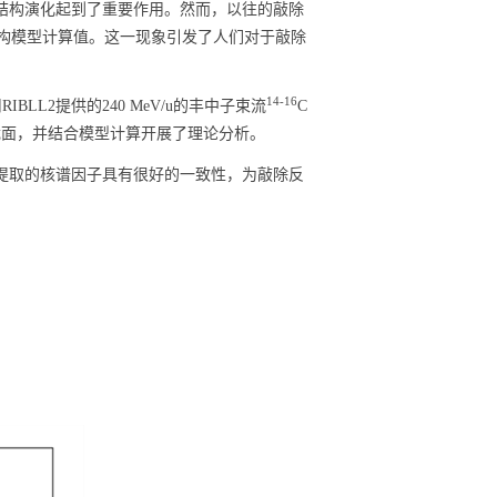
结构演化起到了重要作用。然而，以往的敲除
核结构模型计算值。这一现象引发了人们对于敲除
14-16
L2提供的240 MeV/u的丰中子束流
C
截面，并结合模型计算开展了理论分析。
提取的核谱因子具有很好的一致性，为敲除反