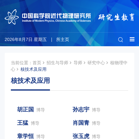
2026年8月7日 星期五
所主页
当前位置：
首页
招生与导师
导师
研究中心
核物理中
心
核技术及应用
核技术及应用
胡正国
孙志宇
博导
博导
王猛
肖国青
博导
博导
章学恒
张玉虎
博导
博导