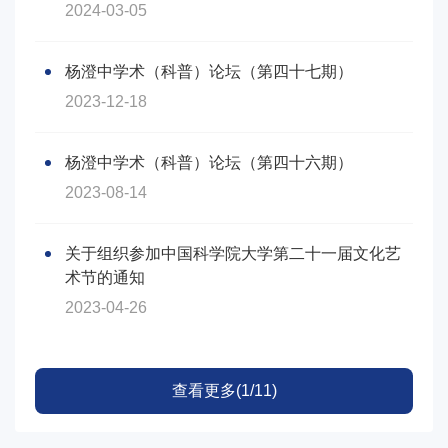
2024-03-05
杨澄中学术（科普）论坛（第四十七期）
2023-12-18
杨澄中学术（科普）论坛（第四十六期）
2023-08-14
关于组织参加中国科学院大学第二十一届文化艺
术节的通知
2023-04-26
查看更多(1/11)